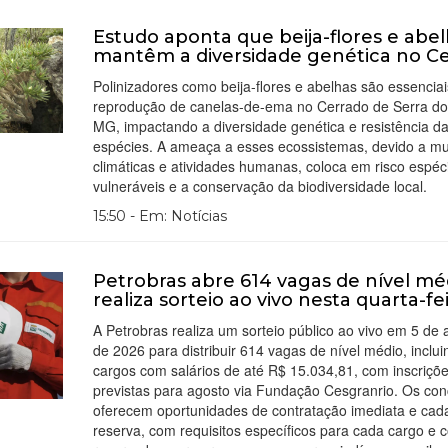
Estudo aponta que beija-flores e abe
mantêm a diversidade genética no C
Polinizadores como beija-flores e abelhas são essenciai
reprodução de canelas-de-ema no Cerrado de Serra do
MG, impactando a diversidade genética e resistência d
espécies. A ameaça a esses ecossistemas, devido a m
climáticas e atividades humanas, coloca em risco espéc
vulneráveis e a conservação da biodiversidade local.
15:50 - Em: Notícias
Petrobras abre 614 vagas de nível mé
realiza sorteio ao vivo nesta quarta-fe
A Petrobras realiza um sorteio público ao vivo em 5 de 
de 2026 para distribuir 614 vagas de nível médio, inclui
cargos com salários de até R$ 15.034,81, com inscriçõ
previstas para agosto via Fundação Cesgranrio. Os co
oferecem oportunidades de contratação imediata e cad
reserva, com requisitos específicos para cada cargo e c