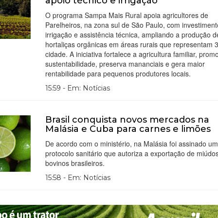
apoio técnico e irrigação
O programa Sampa Mais Rural apoia agricultores de
Parelheiros, na zona sul de São Paulo, com investimen
irrigação e assistência técnica, ampliando a produção d
hortaliças orgânicas em áreas rurais que representam
cidade. A iniciativa fortalece a agricultura familiar, prom
sustentabilidade, preserva mananciais e gera maior
rentabilidade para pequenos produtores locais.
15:59 - Em: Notícias
Brasil conquista novos mercados na
Malásia e Cuba para carnes e limões
De acordo com o ministério, na Malásia foi assinado um
protocolo sanitário que autoriza a exportação de miúdo
bovinos brasileiros.
15:58 - Em: Notícias