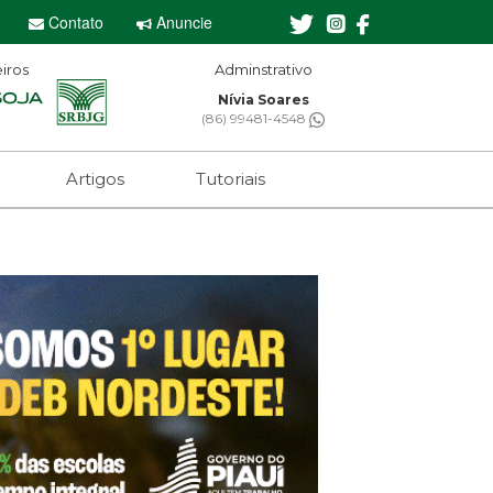
Contato
Anuncie
iros
minstrativo
Editor-chefe
via Soares
Sebastian Eugênio
 99481-4548
(61) 99650-2473
Artigos
Tutoriais