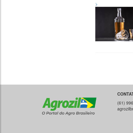
>
CONTA
(61) 99
agrozil