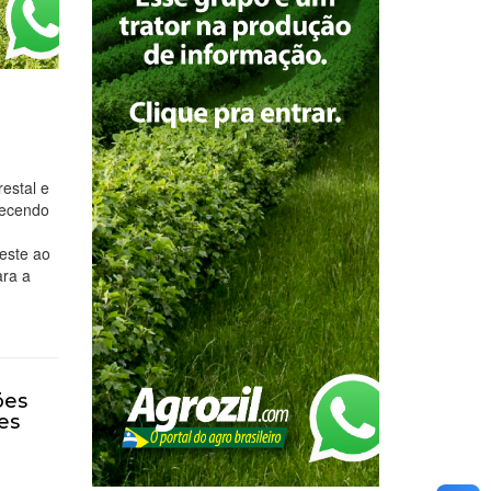
restal e
lecendo
este ao
ara a
ões
es