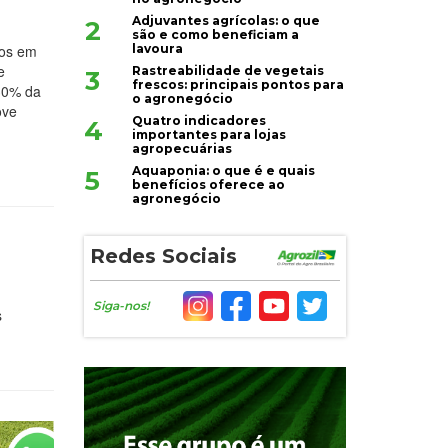
Adjuvantes agrícolas: o que
2
são e como beneficiam a
lavoura
tos em
e
Rastreabilidade de vegetais
3
frescos: principais pontos para
 30% da
o agronegócio
ove
Quatro indicadores
4
importantes para lojas
agropecuárias
Aquaponia: o que é e quais
5
benefícios oferece ao
agronegócio
Redes Sociais
Siga-nos!
s