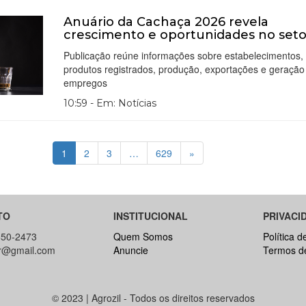
Anuário da Cachaça 2026 revela
crescimento e oportunidades no seto
Publicação reúne informações sobre estabelecimentos,
produtos registrados, produção, exportações e geração
empregos
10:59 - Em: Notícias
1
2
3
…
629
»
TO
INSTITUCIONAL
PRIVACI
650-2473
Quem Somos
Política d
br@gmail.com
Anuncie
Termos d
© 2023 | Agrozil - Todos os direitos reservados