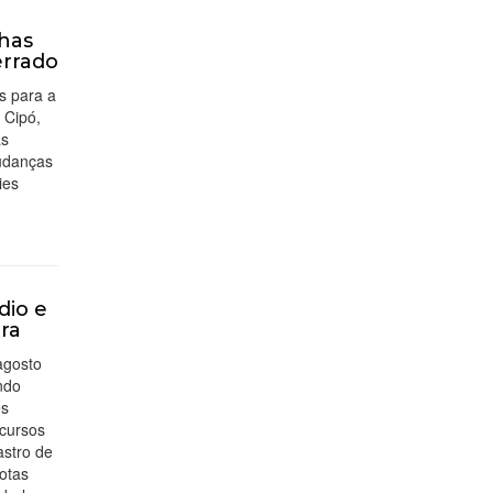
lhas
errado
s para a
 Cipó,
as
udanças
ies
dio e
ira
agosto
ndo
es
ncursos
astro de
otas