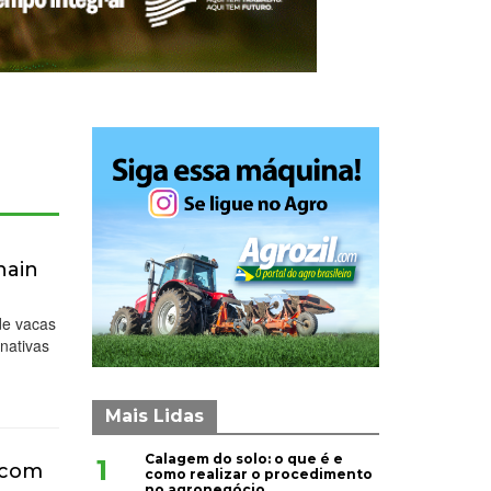
hain
de vacas
nativas
Mais Lidas
Calagem do solo: o que é e
1
s com
como realizar o procedimento
no agronegócio