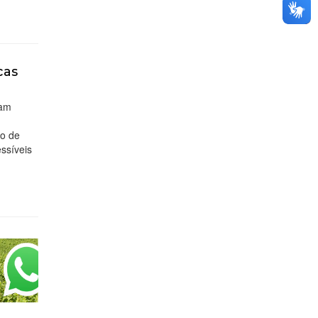
cas
tam
io de
essíveis