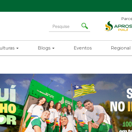
Parce
Ad
Search
Ní
for
(86)
ulturas
Blogs
Eventos
Regional