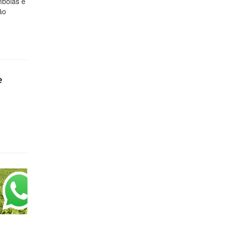
mbolas e
ão
e