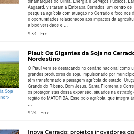
dinamarquês do Clima, Energia e Serviços Públicos, La
Aagaard, visitaram a Embrapa Cerrados, um centro de
pesquisa agrícola com atuação no Cerrado e foco nos d
e oportunidades relacionados aos impactos da agricultu
a biodiversidade e …
9:33 - Em:
Piauí: Os Gigantes da Soja no Cerrad
Nordestino
O Piauí vem se destacando no cenário nacional como 
grandes produtores de soja, impulsionado por municípi
têm transformado a paisagem agrícola do estado. Uruçu
Grande do Ribeiro, Bom Jesus, Santa Filomena e Corre
da Soja
os protagonistas dessa expansão, situados na estratégi
ino">
região do MATOPIBA. Esse polo agrícola, que integra á
…
9:24 - Em:
Inova Cerrado: projetos inovadores do