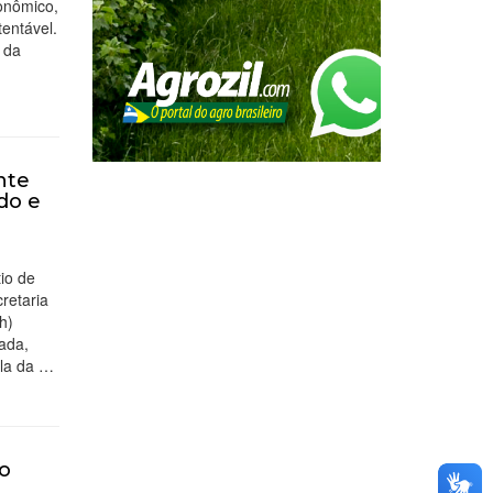
onômico,
tentável.
 da
nte
do e
tio de
retaria
h)
ada,
ula da …
o