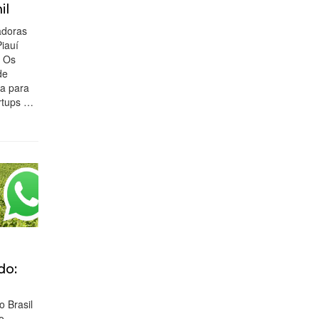
il
adoras
iauí
. Os
de
ia para
rtups …
do:
 Brasil
o