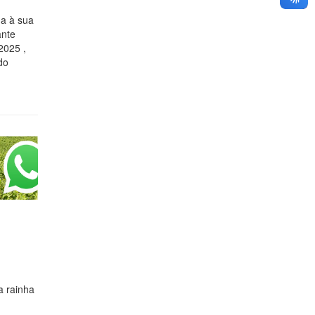
ga à sua
ante
2025 ,
do
a rainha