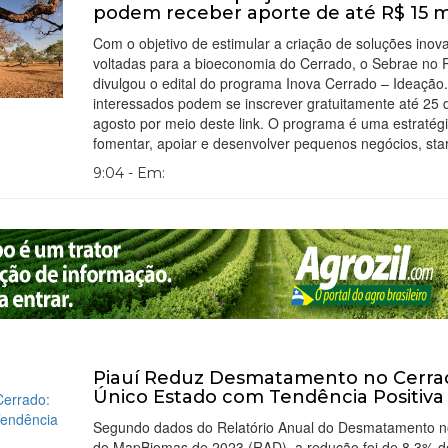
podem receber aporte de até R$ 15 m
Com o objetivo de estimular a criação de soluções inov
voltadas para a bioeconomia do Cerrado, o Sebrae no P
divulgou o edital do programa Inova Cerrado – Ideação
interessados podem se inscrever gratuitamente até 25 
agosto por meio deste link. O programa é uma estratég
fomentar, apoiar e desenvolver pequenos negócios, sta
9:04 - Em:
Piauí Reduz Desmatamento no Cerra
Único Estado com Tendência Positiva
Segundo dados do Relatório Anual do Desmatamento no
do MapBiomas de 2023 (RAD), a redução foi de 8,3% d