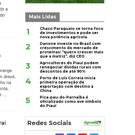
s
do a
 do
Mais Lidas
Chaco Paraguaio se torna foco
1
de investimentos e pode ser
nova potência agrícola
Danone investe no Brasil com
2
crescimento do mercado de
a
proteínas: “quero crescer mais
a
que a matriz”, diz CEO
Agricultores do Piauí podem
3
renegociar dívidas rurais com
abrange
descontos de até 90%
m Jesus,
Porto de Luís Correia inicia
4
lho na
primeira operação de
exportação com destino à
onta,
China
te …
Pica-pau-do-Parnaíba é
5
oficializado como ave símbolo
do Piauí
Redes Sociais
rai