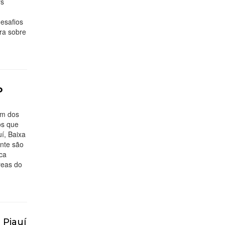
rs
esafios
ra sobre
o
um dos
os que
í, Baixa
nte são
ca
reas do
 Piauí