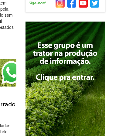
 tem
Siga-nos!
 pela
ado sem
l
estados
errado
dades
brio