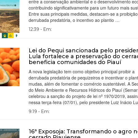
entre a conservação ambiental e o desenvolvimento ec
contribuindo significativamente para um futuro mais sus
Entre suas principais medidas, destacam-se a proibição
derrubada predatória, o incentivo ao plantio …
12:39 - Em:
Lei do Pequi sancionada pelo preside
Lula fortalece a preservação do cerra
beneficia comunidades do Piauí
A nova legislação tem como objetivo principal proibir a
derrubada predatória de pequizeiros e incentivar o plan
mudas, além de fomentar o comércio sustentável. A Sec
do Meio Ambiente e Recursos Hídricos do Piauí (Semar
celebrou a sanção do projeto de lei nº 1970/2019, assin
nessa terça-feira (07/01), pelo presidente Luiz Inácio L
9:19 - Em:
16ª Exposoja: Transformando o agro n
cerrado Piauiense