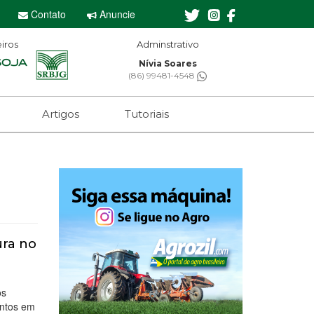
Contato
Anuncie
iros
Adminstrativo
Editor-chefe
Nívia Soares
Sebastian Eugênio
(86) 99481-4548
(61) 99650-2473
Artigos
Tutoriais
ura no
os
entos em