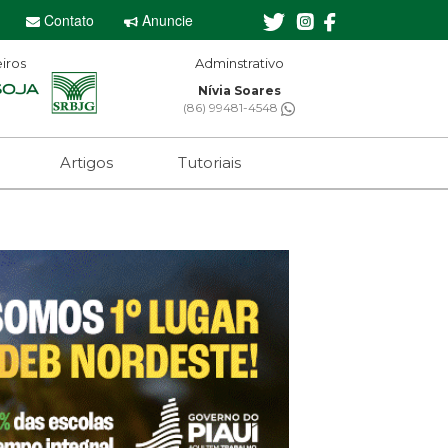
Contato
Anuncie
iros
Adminstrativo
Nívia Soares
(86) 99481-4548
Artigos
Tutoriais