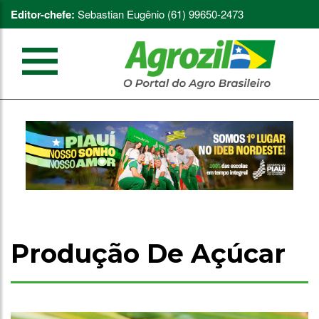
Editor-chefe:
Sebastian Eugênio (61) 99650-2473
Produção De Açúcar