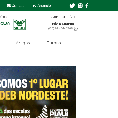
Contato
Anuncie
iros
Adminstrativo
Nívia Soares
(86) 99481-4548
Artigos
Tutoriais