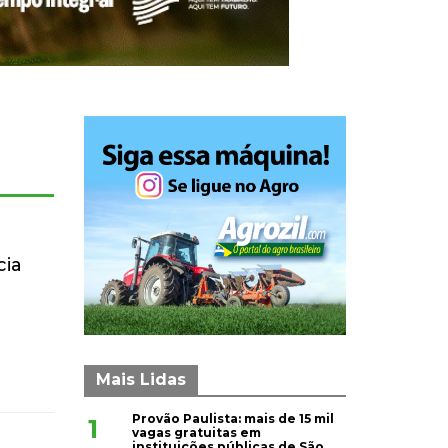
cia
Mais Lidas
Provão Paulista: mais de 15 mil
1
vagas gratuitas em
instituições públicas de São