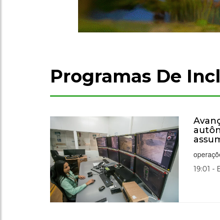
Programas De Inc
Avanç
autôn
assu
operaçõe
19:01 -