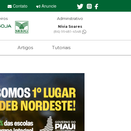
Contato
Anuncie
iros
Adminstrativo
Nívia Soares
(86) 99481-4548
Artigos
Tutoriais