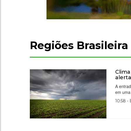
Regiões Brasileira
Clima
alert
A entrad
em uma 
10:58 -