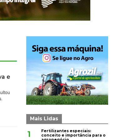
va e
sultou
s.
Mais Lidas
Fertilizantes especiais:
1
conceito e importância para o
agronegócio