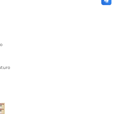
do
uturo