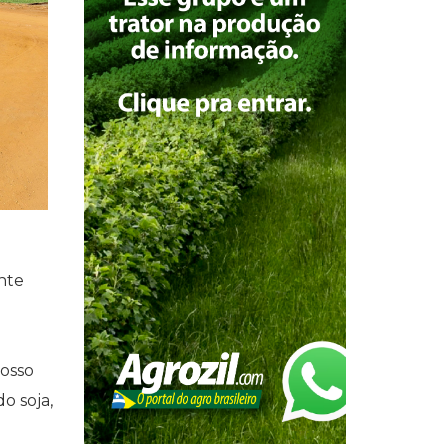
nte
rosso
o soja,