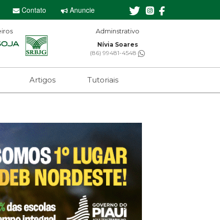
Contato
Anuncie
iros
Editor-chefe
Sebastian Eugênio
(61) 99650-2473
Artigos
Tutoriais