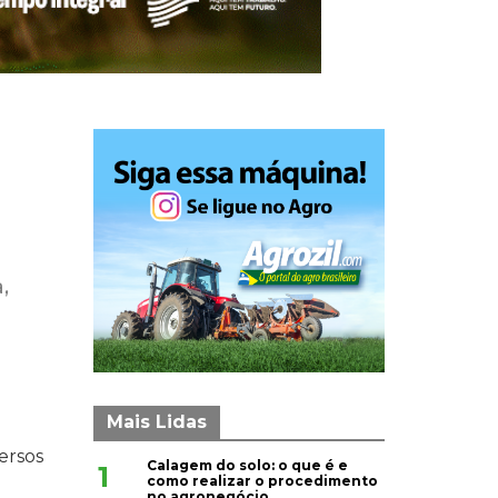
,
Mais Lidas
ersos
Calagem do solo: o que é e
1
como realizar o procedimento
no agronegócio