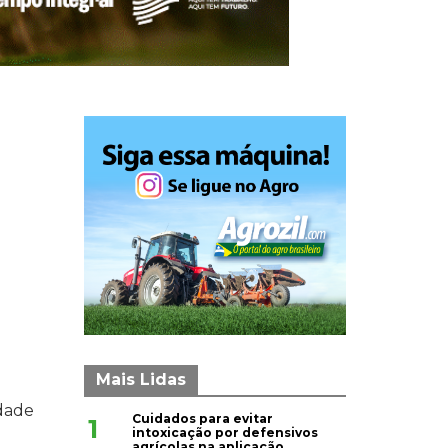
Mais Lidas
idade
Cuidados para evitar
1
intoxicação por defensivos
agrícolas na aplicação