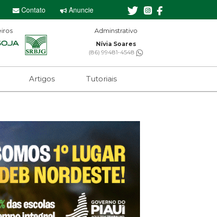
Contato
Anuncie
iros
Editor-chefe
Sebastian Eugênio
(61) 99650-2473
Artigos
Tutoriais