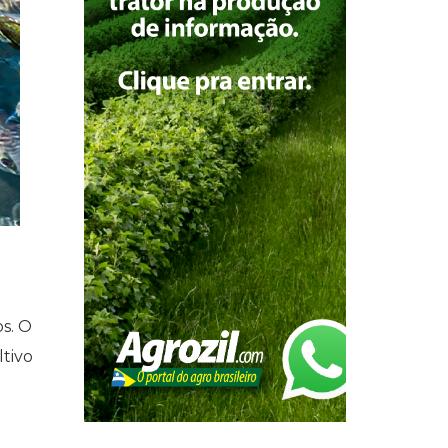
s. O
ltivo