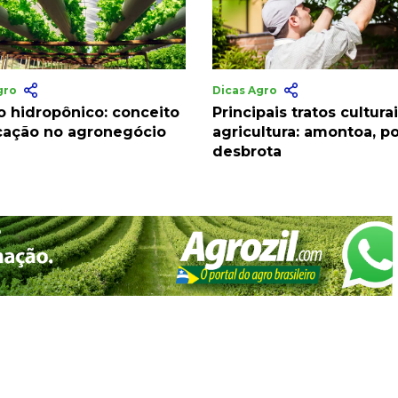
gro
Dicas Agro
o hidropônico: conceito
Principais tratos cultura
icação no agronegócio
agricultura: amontoa, p
desbrota