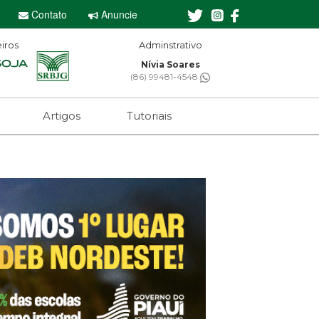
Contato
Anuncie
iros
Adminstrativo
Nívia Soares
(86) 99481-4548
Artigos
Tutoriais