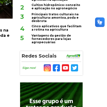
Cultivo hidropônico: conceito
2
e aplicação no agronegócio
Principais tratos culturais na
3
agricultura: amontoa, poda e
desbrota
Cinco aplicativos que facilitam
4
a rotina na agricultura
is na
oda e
Vantagens da gestão de
5
fornecedores para lojas
agropecuárias
Redes Sociais
Siga-nos!