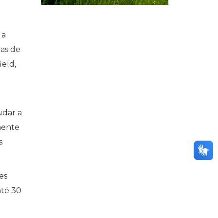
 a
cas de
ield,
udar a
mente
s
es
até 30