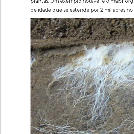
plantas. Um exemplo notável é o maior org
de idade que se estende por 2 mil acres n