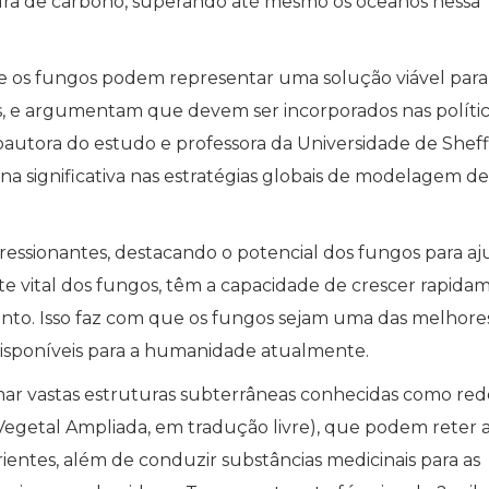
tura de carbono, superando até mesmo os oceanos nessa
e os fungos podem representar uma solução viável para
is, e argumentam que devem ser incorporados nas políti
coautora do estudo e professora da Universidade de Sheff
 significativa nas estratégias globais de modelagem de
essionantes, destacando o potencial dos fungos para aj
rte vital dos fungos, têm a capacidade de crescer rapida
nto. Isso faz com que os fungos sejam uma das melhore
sponíveis para a humanidade atualmente.
rmar vastas estruturas subterrâneas conhecidas como red
getal Ampliada, em tradução livre), que podem reter 
ientes, além de conduzir substâncias medicinais para as