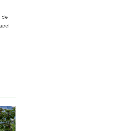
o de
apel