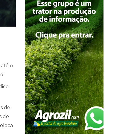
 até o
o.
dico
s de
s de
coloca