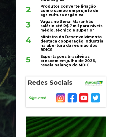
Produtor converte ligação
2
com o campo em projeto de
agricultura orgânica
Vagas no Senai Maranhão
3
salário até R$ 7 mil para níveis
médio, técnico e superior
Ministro do Desenvolvimento
4
destaca cooperação industrial
na abertura da reunião dos
BRICS
Exportações brasileiras
5
crescem em julho de 2026,
revela balanço do MDIC
Redes Sociais
Siga-nos!