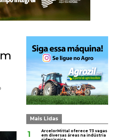
um
o
Mais Lidas
ArcelorMittal oferece 73 vagas
1
em diversas áreas na indústria
siderúrgica