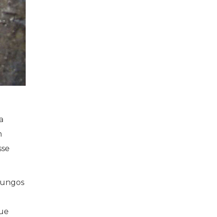
a
m
sse
fungos
que