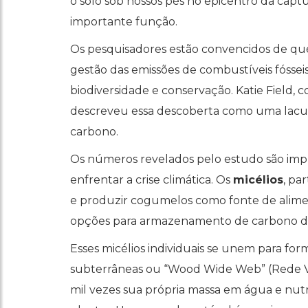
o solo sob nossos pés no epicentro da cap
importante função.
Os pesquisadores estão convencidos de qu
gestão das emissões de combustíveis fósse
biodiversidade e conservação. Katie Field, 
descreveu essa descoberta como uma lacuna
carbono.
Os números revelados pelo estudo são impr
enfrentar a crise climática. Os
micélios
, pa
e produzir cogumelos como fonte de alime
opções para armazenamento de carbono di
Esses micélios individuais se unem para fo
subterrâneas ou “Wood Wide Web” (Rede Ve
mil vezes sua própria massa em água e nutr