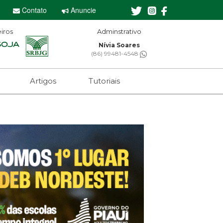
Contato
Anuncie
iros
Editor-chefe
Sebastian Eugênio
(61) 99650-2473
Artigos
Tutoriais