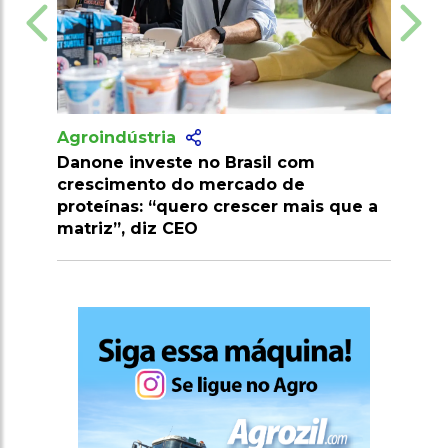
Agroindústria
asil com
Estudo confirma eficácia de fungo
cado de
combate a ameaça importante às
escer mais que a
lavouras