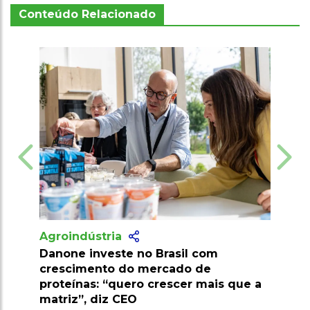
Conteúdo Relacionado
tria
Agroindústria
este no Brasil com
Pesquisa desenvolve p
to do mercado de
resistente a pragas e a
 “quero crescer mais que a
econômico
iz CEO