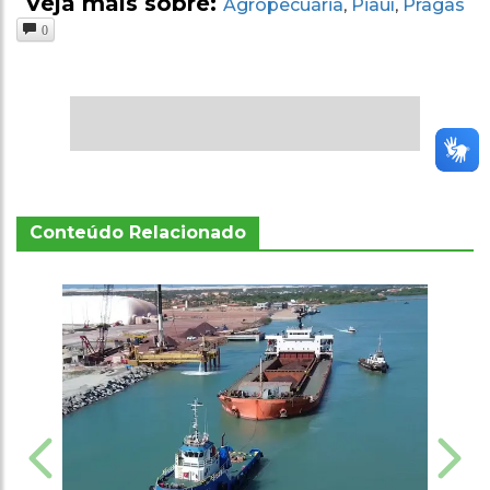
Veja mais sobre:
Agropecuária
Piauí
Pragas
,
,
0
Conteúdo Relacionado