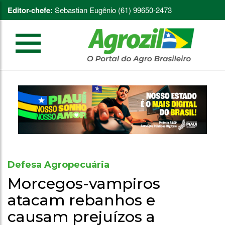
Editor-chefe:
Sebastian Eugênio (61) 99650-2473
Defesa Agropecuária
Morcegos-vampiros
atacam rebanhos e
causam prejuízos a