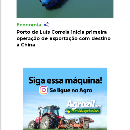
Economia
eia inicia primeira
SLC Agrícola inaugura maior
rtação com destino
algodoeira do Piauí com capac
para 80 fardos por hora