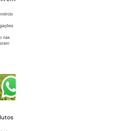
omércio
igações
o nas
foram
dutos