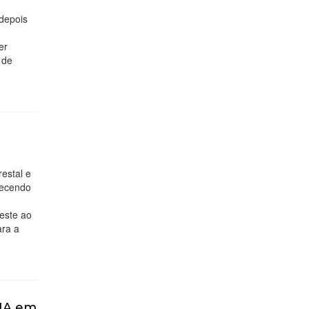
 depois
er
 de
restal e
lecendo
este ao
ara a
EUA em