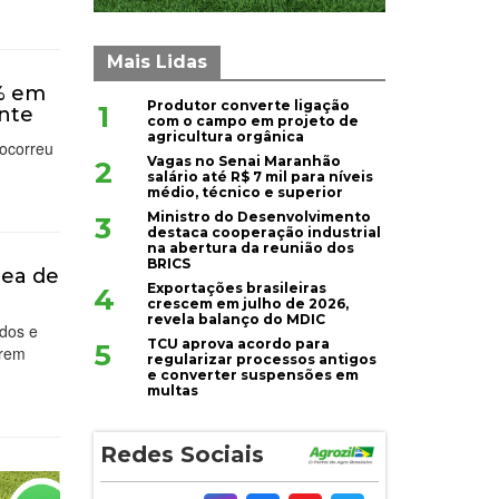
Mais Lidas
% em
Produtor converte ligação
1
ente
com o campo em projeto de
agricultura orgânica
ocorreu
Vagas no Senai Maranhão
2
salário até R$ 7 mil para níveis
médio, técnico e superior
Ministro do Desenvolvimento
3
destaca cooperação industrial
na abertura da reunião dos
BRICS
rea de
Exportações brasileiras
4
crescem em julho de 2026,
revela balanço do MDIC
ados e
TCU aprova acordo para
5
erem
regularizar processos antigos
e converter suspensões em
multas
Redes Sociais