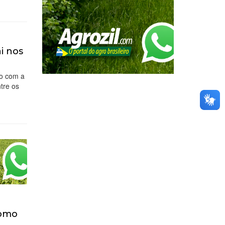
i nos
to com a
tre os
como