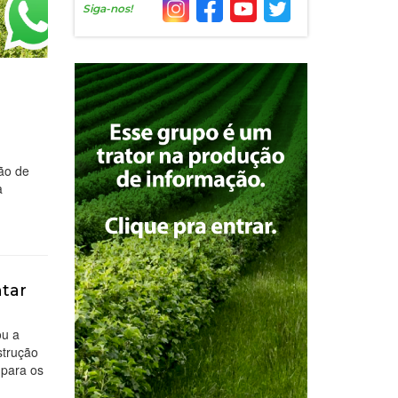
Siga-nos!
ão de
a
ntar
ou a
strução
 para os