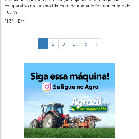
comparativo do mesmo trimestre do ano anterior, aumento é de
10,1%
11:31 - Em:
1
2
3
…
5
»