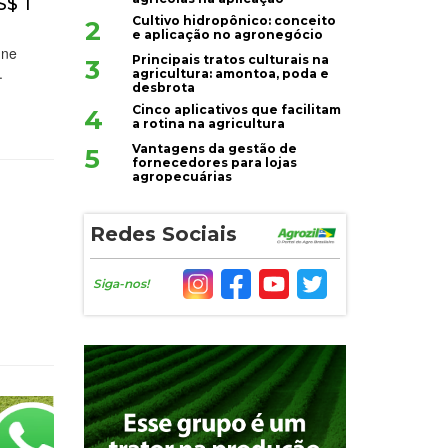
S$ 1
Cultivo hidropônico: conceito
2
e aplicação no agronegócio
úne
Principais tratos culturais na
3
.
agricultura: amontoa, poda e
desbrota
Cinco aplicativos que facilitam
4
a rotina na agricultura
Vantagens da gestão de
5
fornecedores para lojas
agropecuárias
Redes Sociais
Siga-nos!