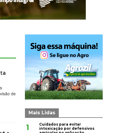
eta
as
evisão de
Mais Lidas
Cuidados para evitar
1
intoxicação por defensivos
agrícolas na aplicação