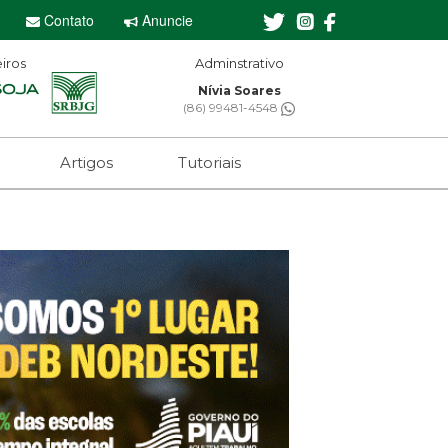
Contato
Anuncie
iros
Editor-chefe
Sebastian Eugênio
(61) 99650-2473
Artigos
Tutoriais