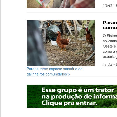
10:43 -
Paran
comun
O Siste
solicita
Oeste e 
como a g
exporta
17:02 -
Paraná teme impacto sanitário de
galinheiros comunitários">