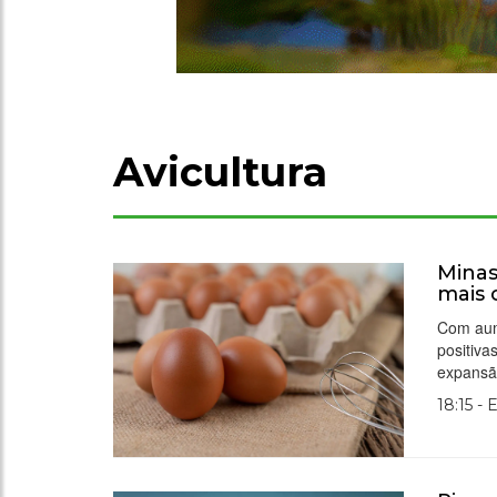
Avicultura
Minas
mais 
Com aum
positiva
expansã
18:15 - 