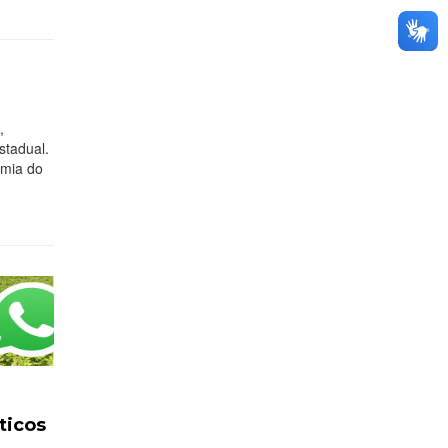
,
stadual.
omia do
ticos