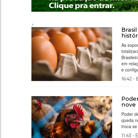
>
Brasi
histó
As expor
totaliz
Brasile
em rela
e config
16:42 -
Poder
nove
Poder d
queda no
troca se
11:43 - 