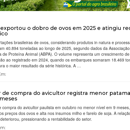
l exportou o dobro de ovos em 2025 e atingiu r
rico
tações brasileiras de ovos, considerando produtos in natura e proces
aram 40.894 toneladas ao longo de 2025, segundo dados da Associação
ira de Proteína Animal (ABPA). O volume representa um crescimento d
ção ao registrado em 2024, quando os embarques somaram 18.469 to
ura o maior resultado da série histórica. A …
 Em:
 de compra do avicultor registra menor patam
 meses
e compra do avicultor paulista em outubro no menor nível em 9 meses
s preços dos ovos e alta nos insumos milho e farelo de soja. A relaçã
 deteriorou, pressionando a rentabilidade do setor.
Em: