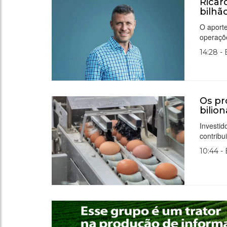
Ricar
bilhã
O aport
operaçõ
14:28 -
Os pr
bilion
Investid
contribu
10:44 -