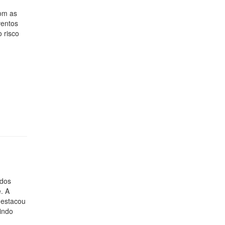
com as
ventos
 risco
 dos
e. A
destacou
tindo