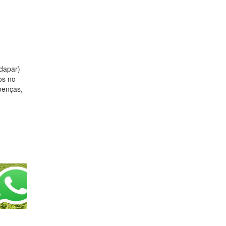
dapar)
os no
oenças,