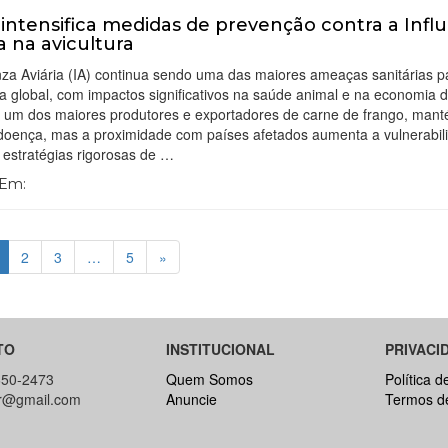
l intensifica medidas de prevenção contra a Infl
ia na avicultura
nza Aviária (IA) continua sendo uma das maiores ameaças sanitárias p
ra global, com impactos significativos na saúde animal e na economia d
l, um dos maiores produtores e exportadores de carne de frango, man
 doença, mas a proximidade com países afetados aumenta a vulnerabil
 estratégias rigorosas de …
 Em:
2
3
…
5
»
TO
INSTITUCIONAL
PRIVACI
650-2473
Quem Somos
Política d
br@gmail.com
Anuncie
Termos d