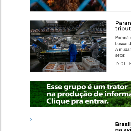
Paran
tribut
Paraná d
buscando
A mudanç
setor.
17:01 -
>
Brasi
na av