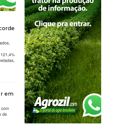
ecorde
sados,
e 121,4%
neladas,
ar em
, com
o de