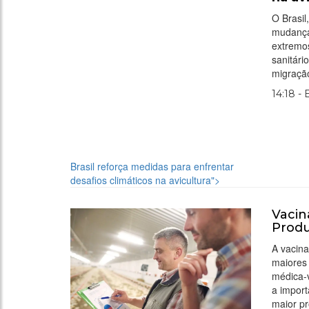
O Brasil
mudança
extremo
sanitári
migraçã
14:18 -
Brasil reforça medidas para enfrentar
desafios climáticos na avicultura">
Vacin
Produ
A vacina
maiores 
médica-v
a import
maior pr