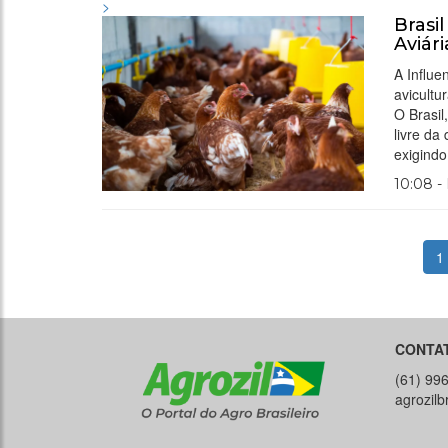
>
Brasi
Aviár
A Influe
avicultu
O Brasi
livre da
exigindo
10:08 -
1
CONTA
(61) 99
agrozil