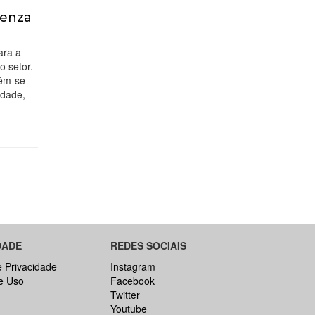
uenza
ara a
o setor.
tém-se
idade,
DADE
REDES SOCIAIS
e Privacidade
Instagram
e Uso
Facebook
Twitter
Youtube