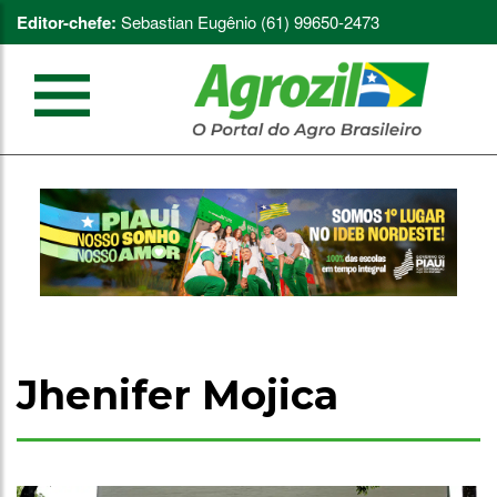
Editor-chefe:
Sebastian Eugênio (61) 99650-2473
Jhenifer Mojica