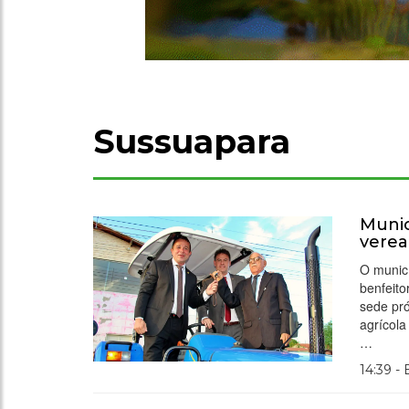
Sussuapara
Munic
verea
O munic
benfeito
sede pró
agrícola
…
14:39 -