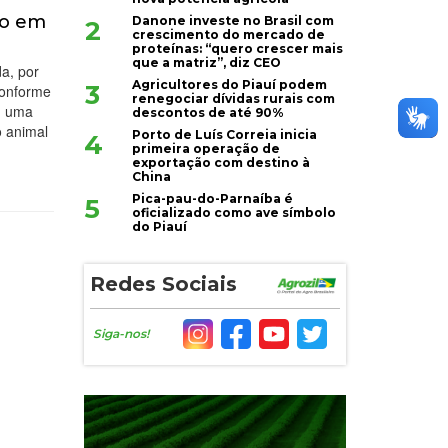
ho em
Danone investe no Brasil com
2
crescimento do mercado de
proteínas: “quero crescer mais
que a matriz”, diz CEO
a, por
Agricultores do Piauí podem
3
Conforme
renegociar dívidas rurais com
om uma
descontos de até 90%
o animal
Porto de Luís Correia inicia
4
primeira operação de
exportação com destino à
China
Pica-pau-do-Parnaíba é
5
oficializado como ave símbolo
do Piauí
Redes Sociais
Siga-nos!