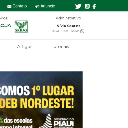
Contato
Anuncie
iros
Adminstrativo
Nívia Soares
(86) 99481-4548
Artigos
Tutoriais