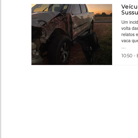
Veícu
Suss
Um incid
volta da
relatos 
vaca que
…
10:50 -