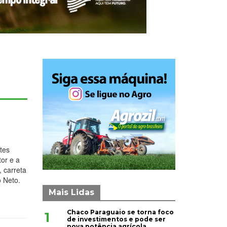
tes
tor e a
 carreta
o Neto.
Mais Lidas
Chaco Paraguaio se torna foco
1
de investimentos e pode ser
nova potência agrícola