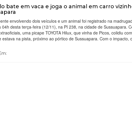
lo bate em vaca e joga o animal em carro vizin
uapara
ente envolvendo dois veículos e um animal foi registrado na madrugad
s 04h desta terça-feira (12/11), na PI 238, na cidade de Sussuapara. 
extraoficiais, uma picape TOYOTA Hilux, que vinha de Picos, colidiu c
 estava na pista, próximo ao pórtico de Sussuapara. Com o impacto, 
 Em: