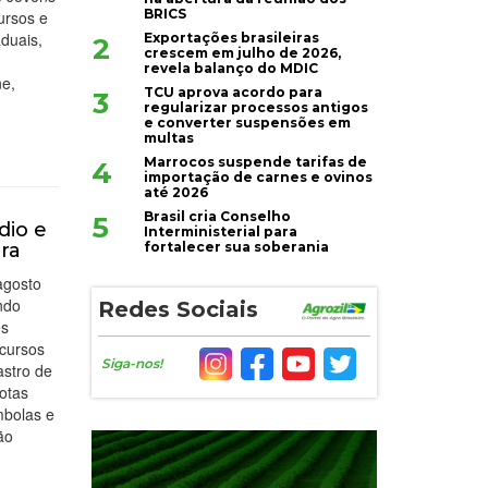
BRICS
ursos e
duais,
Exportações brasileiras
2
crescem em julho de 2026,
,
revela balanço do MDIC
ne,
TCU aprova acordo para
3
regularizar processos antigos
e converter suspensões em
multas
Marrocos suspende tarifas de
4
importação de carnes e ovinos
até 2026
Brasil cria Conselho
5
dio e
Interministerial para
fortalecer sua soberania
ira
agosto
ndo
Redes Sociais
es
ncursos
Siga-nos!
astro de
otas
mbolas e
ão