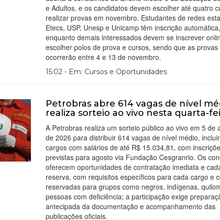
e Adultos, e os candidatos devem escolher até quatro c
realizar provas em novembro. Estudantes de redes esta
Etecs, USP, Unesp e Unicamp têm inscrição automática
enquanto demais interessados devem se inscrever onli
escolher polos de prova e cursos, sendo que as provas
ocorrerão entre 4 e 13 de novembro.
15:02 - Em: Cursos e Oportunidades
Petrobras abre 614 vagas de nível mé
realiza sorteio ao vivo nesta quarta-fe
A Petrobras realiza um sorteio público ao vivo em 5 de 
de 2026 para distribuir 614 vagas de nível médio, inclui
cargos com salários de até R$ 15.034,81, com inscriçõ
previstas para agosto via Fundação Cesgranrio. Os co
oferecem oportunidades de contratação imediata e cad
reserva, com requisitos específicos para cada cargo e c
reservadas para grupos como negros, indígenas, quilo
pessoas com deficiência; a participação exige preparaç
antecipada da documentação e acompanhamento das
publicações oficiais.