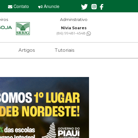
Contato
Anuncie
iros
Editor-chefe
Sebastian Eugênio
(61) 99650-2473
Artigos
Tutoriais