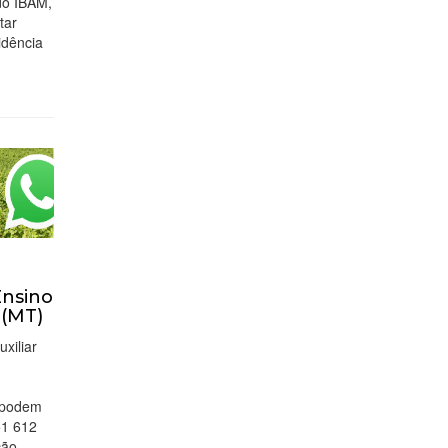
 do IBAM,
tar
idência
Ensino
 (MT)
xiliar
s podem
+1 612
ção,