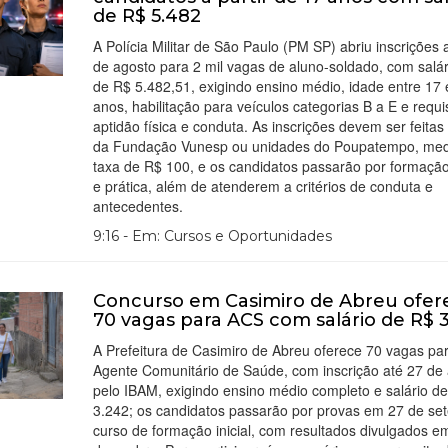
de R$ 5.482
A Polícia Militar de São Paulo (PM SP) abriu inscrições 
de agosto para 2 mil vagas de aluno-soldado, com salário
de R$ 5.482,51, exigindo ensino médio, idade entre 17 
anos, habilitação para veículos categorias B a E e requi
aptidão física e conduta. As inscrições devem ser feitas 
da Fundação Vunesp ou unidades do Poupatempo, med
taxa de R$ 100, e os candidatos passarão por formação
e prática, além de atenderem a critérios de conduta e
antecedentes.
9:16 - Em: Cursos e Oportunidades
Concurso em Casimiro de Abreu ofer
70 vagas para ACS com salário de R$ 
A Prefeitura de Casimiro de Abreu oferece 70 vagas pa
Agente Comunitário de Saúde, com inscrição até 27 de
pelo IBAM, exigindo ensino médio completo e salário d
3.242; os candidatos passarão por provas em 27 de se
curso de formação inicial, com resultados divulgados e