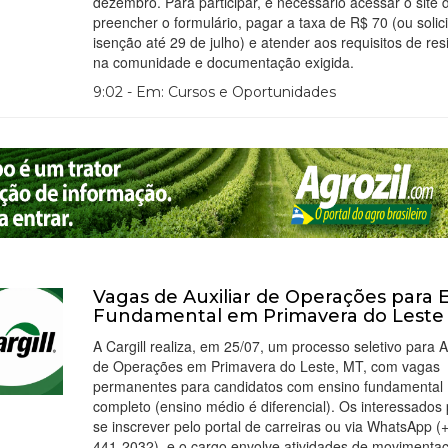
dezembro. Para participar, é necessário acessar o site
preencher o formulário, pagar a taxa de R$ 70 (ou solici
isenção até 29 de julho) e atender aos requisitos de res
na comunidade e documentação exigida.
9:02 - Em: Cursos e Oportunidades
Vagas de Auxiliar de Operações para 
Fundamental em Primavera do Leste
A Cargill realiza, em 25/07, um processo seletivo para Au
de Operações em Primavera do Leste, MT, com vagas
permanentes para candidatos com ensino fundamental
completo (ensino médio é diferencial). Os interessado
se inscrever pelo portal de carreiras ou via WhatsApp (
441-2032), e o cargo envolve atividades de movimenta