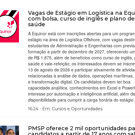
Vagas de Estágio em Logística na Equ
com bolsa, curso de inglês e plano de
saúde
A Equinor está com inscrições abertas para um progra
estágio na área de Logística Offshore, com vagas desti
estudantes de Administração e Engenharias com previs
formação a partir de dezembro de 2027, oferecendo um
de R$ 1.875, além de benefícios como curso de inglês,
saúde e vale-refeição; os interessados devem se inscre
13 de agosto de 2026 e participar ativamente de ativid
relacionadas à análise de dados, operações marítimas,
e transformação digital. Os candidatos devem ter boa
capacidade analítica, conhecimentos em Excel e PowerP
interesse por automação e inteligência artificial, além d
disponibilidade para cumprir a carga horária do estágio.
16:24 - Em: Cursos e Oportunidades
PMSP oferece 2 mil oportunidades pa
candidatos a partir de 17 anos com sal