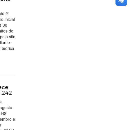
até 21
 inicial
e 30
sitos de
pelo site
iante
 teórica
ece
3.242
ra
 agosto
e R$
tembro e
m