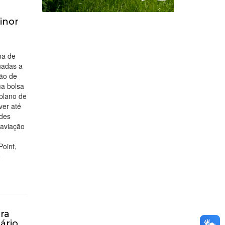
inor
ma de
nadas a
ão de
a bolsa
 plano de
ver até
ades
 aviação
oint,
e
ra
ário