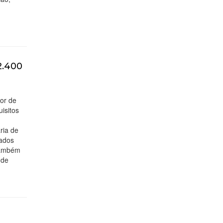
2.400
or de
isitos
ria de
ados
também
 de