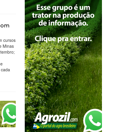
 com
m cursos
de Minas
etembro;
,
 e
a cada