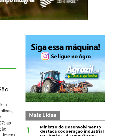
São
ista
blicas,
Mais Lidas
e
27; as
Ministro do Desenvolvimento
1
ação
destaca cooperação industrial
e Jovens
na abertura da reunião dos