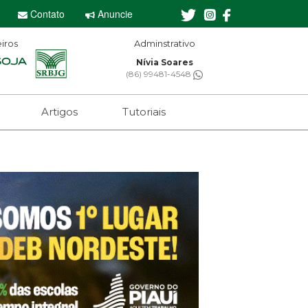
Contato
Anuncie
iros
Editor-chefe
Sebastian Eugênio
(61) 99650-2473
Artigos
Tutoriais