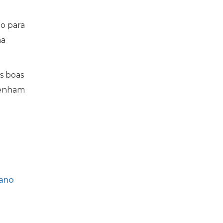
do para
na
s boas
 tenham
ano