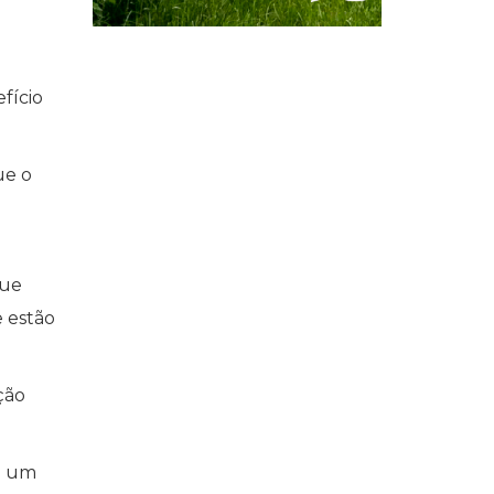
fício
ue o
que
 estão
ção
 é um