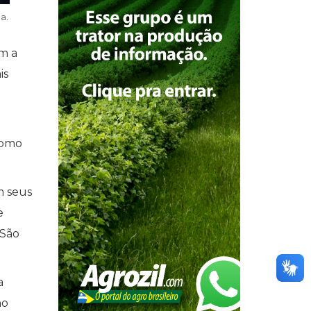
a.
om a
is
como
m seus
e
 São
a
no