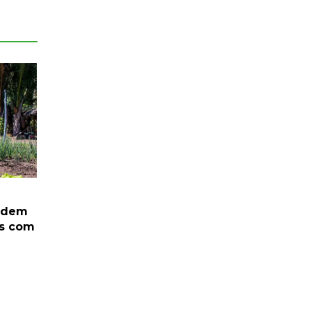
podem
is com