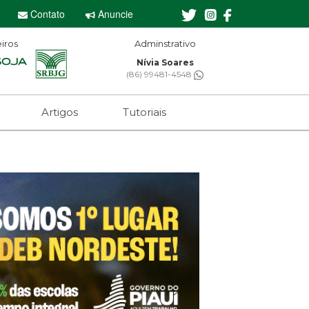
Contato
Anuncie
iros
Adminstrativo
Nívia Soares
(86) 99481-4548
Artigos
Tutoriais