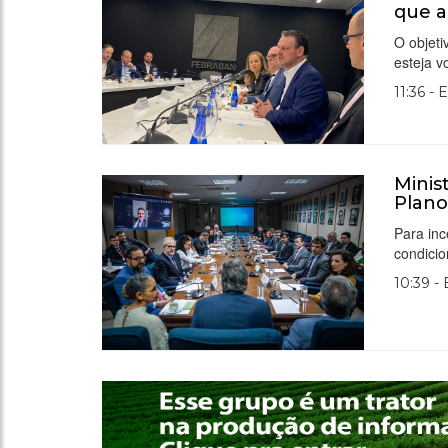
que a
O objeti
esteja v
11:36 - 
Minis
Plano
Para inc
condicio
10:39 -