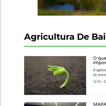
Agricultura De Ba
O que
impor
A agricu
do mund
12:16 - 
MAPA 