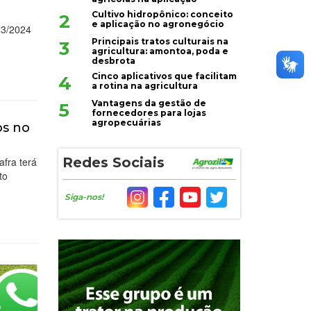
Cultivo hidropônico: conceito
2
e aplicação no agronegócio
023/2024
Principais tratos culturais na
3
agricultura: amontoa, poda e
desbrota
Cinco aplicativos que facilitam
4
a rotina na agricultura
Vantagens da gestão de
5
fornecedores para lojas
agropecuárias
os no
Redes Sociais
afra terá
to
Siga-nos!