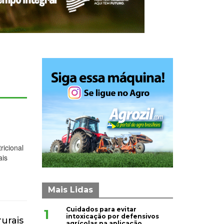
ricional
ais
Mais Lidas
Cuidados para evitar
1
intoxicação por defensivos
urais
agrícolas na aplicação