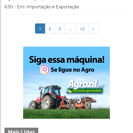
6:30 - Em: Importação e Exportação
1
2
3
…
12
»
Mais Lidas