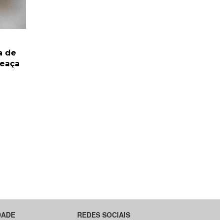
a de
meaça
DADE
REDES SOCIAIS