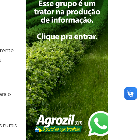
erente
e
ara o
 rurais