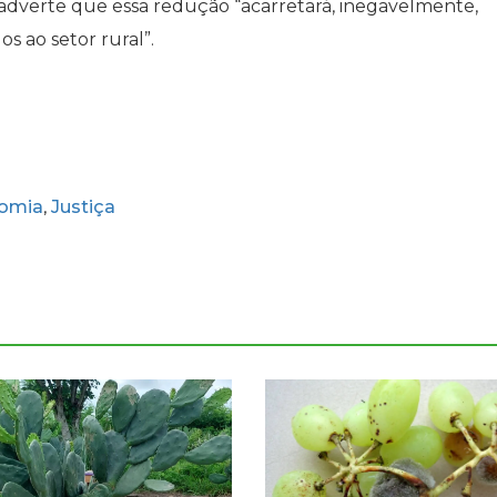
adverte que essa redução “acarretará, inegavelmente,
s ao setor rural”.
omia
Justiça
,