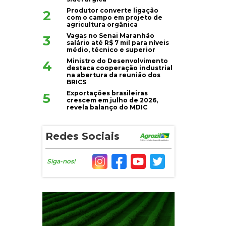
Produtor converte ligação
2
com o campo em projeto de
agricultura orgânica
Vagas no Senai Maranhão
3
salário até R$ 7 mil para níveis
médio, técnico e superior
Ministro do Desenvolvimento
4
destaca cooperação industrial
na abertura da reunião dos
BRICS
Exportações brasileiras
5
crescem em julho de 2026,
revela balanço do MDIC
Redes Sociais
Siga-nos!