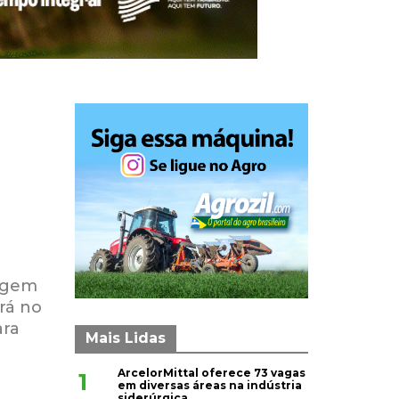
zagem
erá no
ara
Mais Lidas
ArcelorMittal oferece 73 vagas
1
em diversas áreas na indústria
siderúrgica