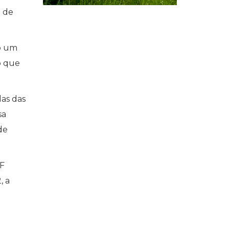
a de
mo um
to que
das das
sa
de
TF
, a