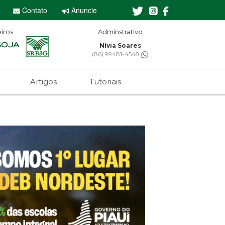
Contato
Anuncie
iros
Adminstrativo
Editor-chefe
Nívia Soares
Sebastian Eugênio
86) 99481-4548
(61) 99650-2473
Artigos
Tutoriais