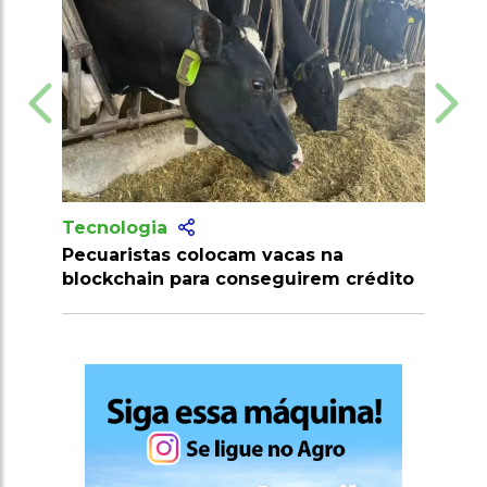
Tecnologia
Tecnolog
Pecuaristas colocam vacas na
Produtor
blockchain para conseguirem crédito
milhões 
clostridi