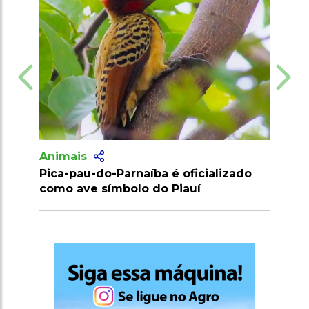
Animais
o-Parnaíba é oficializado
Ecogastronomia valoriz
ímbolo do Piauí
preserva biodiversidad
agronegócio