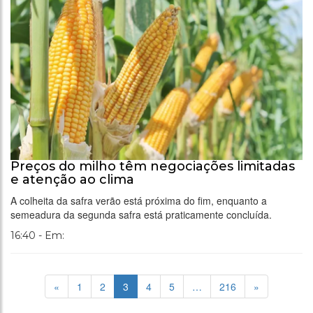
Preços do milho têm negociações limitadas
e atenção ao clima
A colheita da safra verão está próxima do fim, enquanto a
semeadura da segunda safra está praticamente concluída.
16:40 - Em:
«
1
2
3
4
5
…
216
»