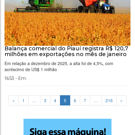
Balança comercial do Piauí registra R$ 120,7
milhões em exportações no mês de janeiro
Em relação a dezembro de 2025, a alta foi de 4,5%, com
acréscimo de US$ 1 milhão
16:53 - Em:
«
1
…
3
4
5
6
7
…
216
»