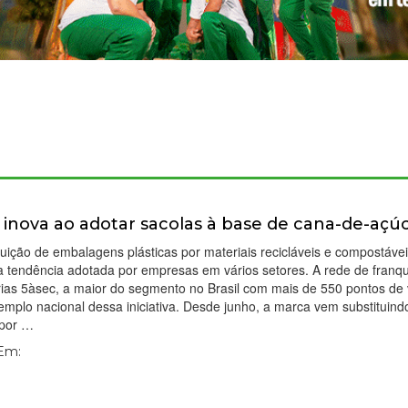
 inova ao adotar sacolas à base de cana-de-açú
tuição de embalagens plásticas por materiais recicláveis e compostáve
 tendência adotada por empresas em vários setores. A rede de franq
rias 5àsec, a maior do segmento no Brasil com mais de 550 pontos de
mplo nacional dessa iniciativa. Desde junho, a marca vem substituind
 por …
 Em: