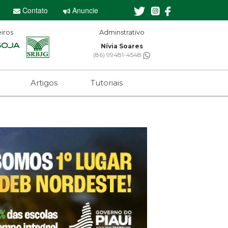
Contato
Anuncie
iros
Adminstrativo
Nívia Soares
(86) 99481-4548
Artigos
Tutoriais