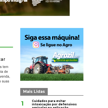
car
is tem
uia de
 venda,
o suas
Mais Lidas
Cuidados para evitar
1
intoxicação por defensivos
agrícolas na aplicação