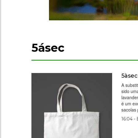
5ásec
5àsec
A substi
sido uma
lavande
é um exe
sacolas
16:04 -