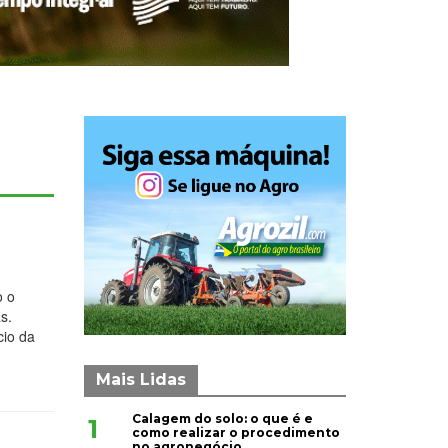
o o
s.
cio da
Mais Lidas
Calagem do solo: o que é e
1
como realizar o procedimento
no agronegócio