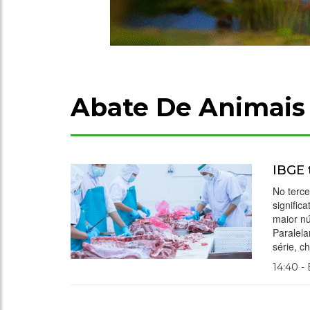
Abate De Animais
IBGE 
No terce
signifi
maior nú
Paralela
série, 
14:40 -