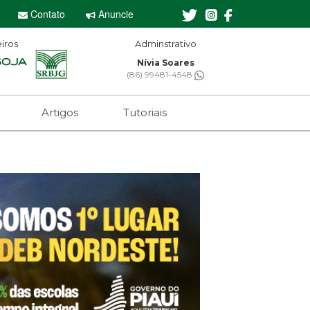
Contato
Anuncie
iros
Adminstrativo
Nívia Soares
(86) 99481-4548
Artigos
Tutoriais