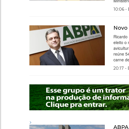
Ministér
10:06 -
Novo 
Ricardo 
eleito o
avicultu
reúne 5
carne d
20:17 -
>
ABPA 