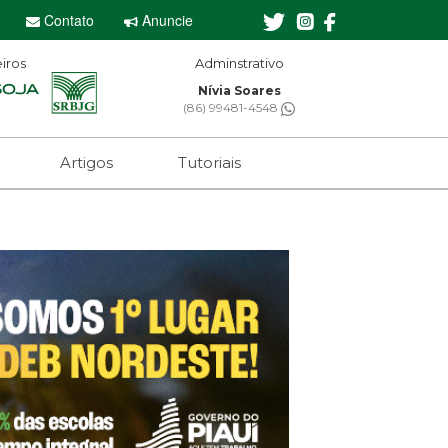
Contato
Anuncie
iros
Editor-chefe
Sebastian Eugênio
(61) 99650-2473
Artigos
Tutoriais