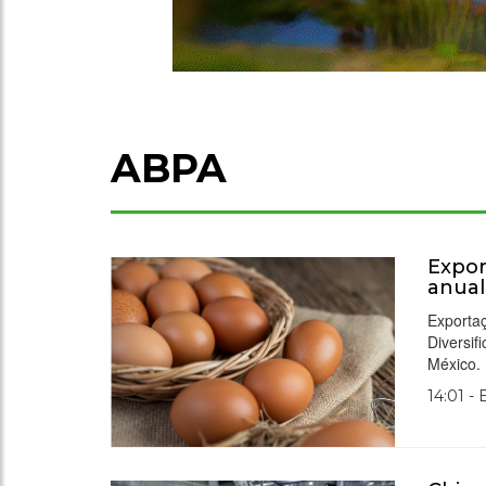
ABPA
Expor
anual
Exporta
Diversi
México.
14:01 -