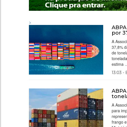
>
ABPA 
por 3
A Associ
37,8% da
de tonel
tonelad
estima 
13:03 -
ABPA 
tonel
A Associ
para imp
represen
frango 