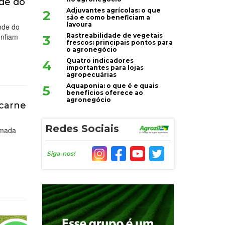
nde do
Adjuvantes agrícolas: o que
2
são e como beneficiam a
lavoura
ande do
onfiam
Rastreabilidade de vegetais
3
frescos: principais pontos para
o agronegócio
Quatro indicadores
4
importantes para lojas
agropecuárias
Aquaponia: o que é e quais
5
benefícios oferece ao
agronegócio
 carne
Redes Sociais
omada
Siga-nos!