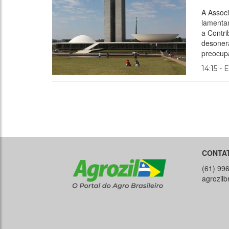
A Assoc
lamentan
a Contri
desoner
preocup
14:15 - 
CONTA
(61) 99
agrozil