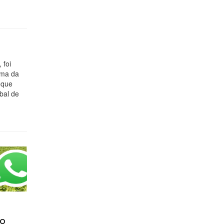
 foi
xima da
, que
bal de
no