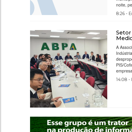
noite, p
8:26 - 
Setor
Medid
A Associ
Indústr
despropo
PIS/Cof
empresa
14:08 -