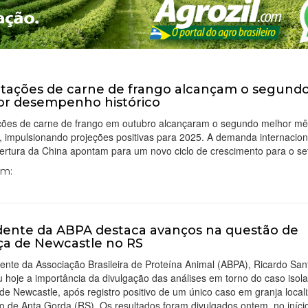
tações de carne de frango alcançam o segund
r desempenho histórico
ções de carne de frango em outubro alcançaram o segundo melhor m
o, impulsionando projeções positivas para 2025. A demanda internaciona
ertura da China apontam para um novo ciclo de crescimento para o set
Em:
dente da ABPA destaca avanços na questão de
a de Newcastle no RS
ente da Associação Brasileira de Proteína Animal (ABPA), Ricardo Sant
u hoje a importância da divulgação das análises em torno do caso isol
e Newcastle, após registro positivo de um único caso em granja local
o de Anta Gorda (RS). Os resultados foram divulgados ontem, no iníci