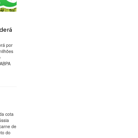
derá
erá por
milhões
e
a ABPA
da cota
ússia
 carne de
eto do