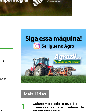
ta
ão e
Mais Lidas
Calagem do solo: o que é e
1
como realizar o procedimento
no agronegócio