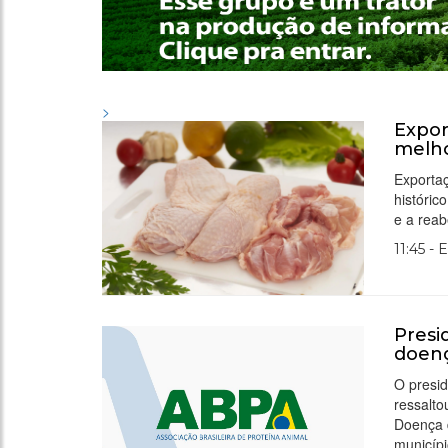
>
Expor
melho
Exporta
históric
e a reab
11:45 - 
Presi
doenç
O presid
ressalto
Doença d
municípi