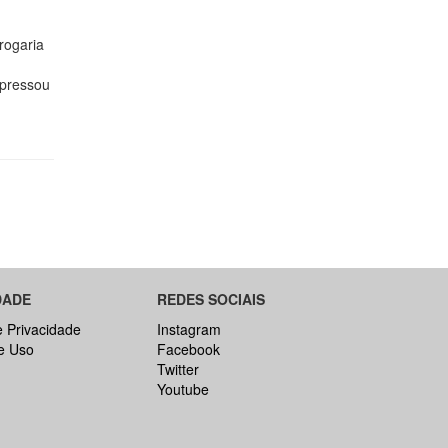
rogaria
xpressou
DADE
REDES SOCIAIS
e Privacidade
Instagram
e Uso
Facebook
Twitter
Youtube