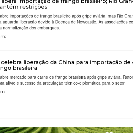
 libera importação de frango brasileiro; Rio Gra
antém restrições
abre importações de frango brasileiro após gripe aviária, mas Rio Gr
da aguarda liberação devido à Doença de Newcastle. As associações c
da normalização dos embarques.
 Em:
celebra liberação da China para importação de
ango brasileira
abre mercado para carne de frango brasileira após gripe aviária. Ret
ta alívio e sucesso da articulação técnico-diplomática para o setor.
Em: