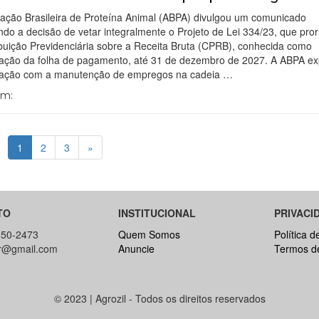
iação Brasileira de Proteína Animal (ABPA) divulgou um comunicado
do a decisão de vetar integralmente o Projeto de Lei 334/23, que pror
buição Previdenciária sobre a Receita Bruta (CPRB), conhecida como
ação da folha de pagamento, até 31 de dezembro de 2027. A ABPA e
ação com a manutenção de empregos na cadeia …
Em:
1
2
3
»
TO
INSTITUCIONAL
PRIVACI
650-2473
Quem Somos
Política d
br@gmail.com
Anuncie
Termos d
© 2023 | Agrozil - Todos os direitos reservados