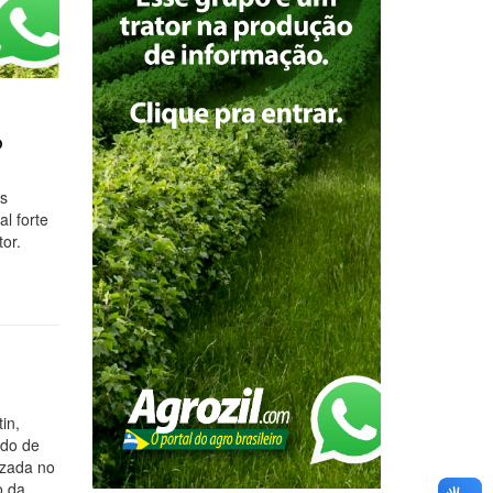
o
ês
l forte
or.
in,
ado de
izada no
o da