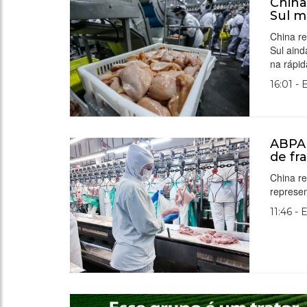
China
Sul m
China re
Sul ain
na rápi
16:01 -
ABPA 
de fr
China re
represen
11:46 - 