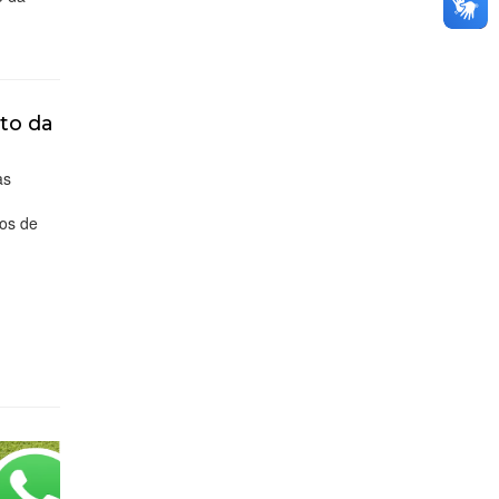
ito da
as
e
tos de