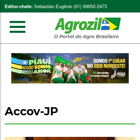
Editor-chefe:
Sebastian Eugênio (61) 99650-2473
Accov-JP