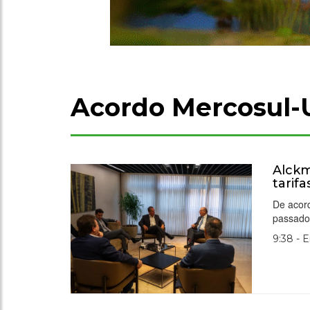
Acordo Mercosul-
Alckm
tarifa
De acord
passado
9:38 - 