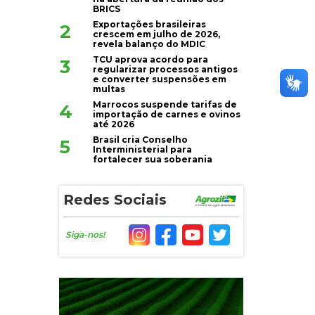
BRICS
Exportações brasileiras
2
crescem em julho de 2026,
revela balanço do MDIC
TCU aprova acordo para
3
regularizar processos antigos
e converter suspensões em
multas
Marrocos suspende tarifas de
4
importação de carnes e ovinos
até 2026
Brasil cria Conselho
5
Interministerial para
fortalecer sua soberania
Redes Sociais
Siga-nos!