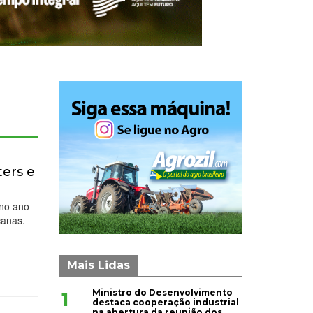
ters e
 no ano
canas.
Mais Lidas
Ministro do Desenvolvimento
1
destaca cooperação industrial
na abertura da reunião dos