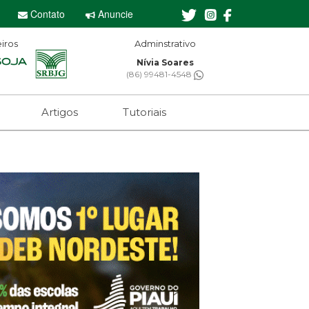
Contato
Anuncie
iros
Adminstrativo
Nívia Soares
(86) 99481-4548
Artigos
Tutoriais