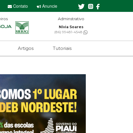
Contato
Anuncie
iros
Adminstrativo
Nívia Soares
(86) 99481-4548
Artigos
Tutoriais