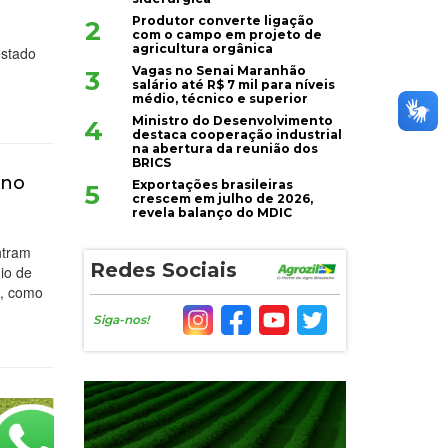
Produtor converte ligação
2
com o campo em projeto de
agricultura orgânica
estado
Vagas no Senai Maranhão
3
salário até R$ 7 mil para níveis
médio, técnico e superior
Ministro do Desenvolvimento
4
destaca cooperação industrial
na abertura da reunião dos
BRICS
 no
Exportações brasileiras
5
crescem em julho de 2026,
revela balanço do MDIC
ntram
Redes Sociais
dio de
o, como
Siga-nos!