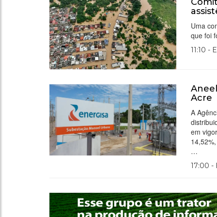
Comit
assis
Uma comi
que foi 
11:10 - 
Aneel
Acre
A Agênci
distrib
em vigor
14,52%,
…
17:00 -