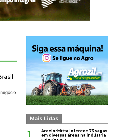
rasil
onegócio
Mais Lidas
ArcelorMittal oferece 73 vagas
1
em diversas áreas na indústria
siderúrgica