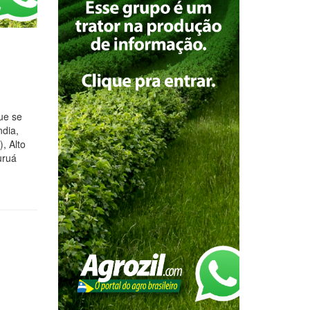
ue se
ndia,
, Alto
uruá