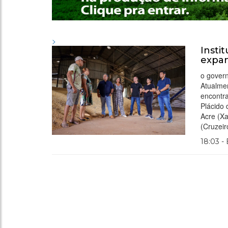
>
Insti
expan
o govern
Atualmen
encontra
Plácido
Acre (Xa
(Cruzeir
18:03 -