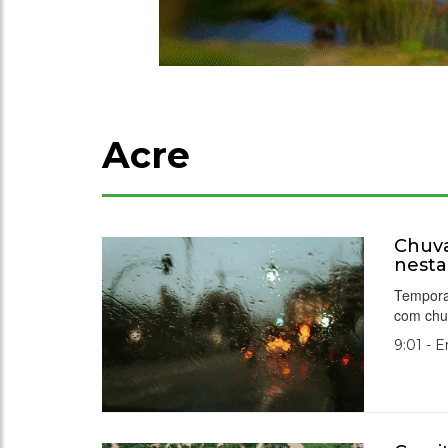
Acre
Chuva
nest
Tempora
com chu
9:01 - 