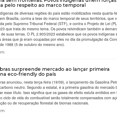
a sem fronteiras: Povos indígenas unem força
lia pelo respeito ao marco temporal
dígenas de diversas regiões do país estão mobilizados nesta quarta-fe
 em Brasília, contra a tese do marco temporal de seus territórios, que v
ada pelo Supremo Tribunal Federal (STF), e contra o Projeto de Lei (PL
023 que trata do mesmo tema. Os povos reivindicam também a demar
 de suas terras. O PL 2.903/2023 estabelece que os povos indígenas 
às áreas que já eram ocupadas por eles no dia da promulgação da Cons
 de 1988 (5 de outubro do mesmo ano).
Em:
bras surpreende mercado ao lançar primeira
ina eco-friendly do país
ras anunciou, nesta terça-feira (19/09), o lançamento da Gasolina Pet
arbono neutro. Segundo a estatal, é a primeira gasolina do mercado b
ar esse título. Isso significa que os gases de efeito estufa emitidos em
do ciclo de vida do combustível serão totalmente compensados com aç
ção ou de recuperação florestal de biomas nacionais.
 Em: