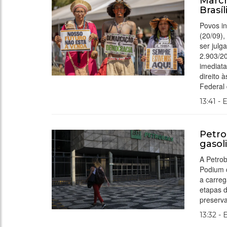
March
Brasí
Povos in
(20/09),
ser julg
2.903/2
imediata
direito 
Federal
13:41 - 
Petro
gasol
A Petrob
Podium c
a carreg
etapas 
preserva
13:32 -