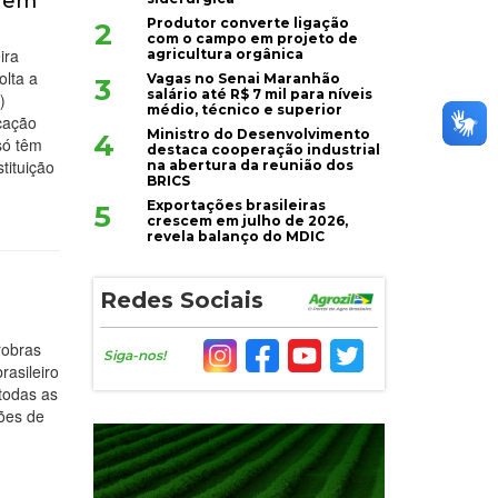
s em
Produtor converte ligação
2
com o campo em projeto de
ira
agricultura orgânica
olta a
Vagas no Senai Maranhão
3
salário até R$ 7 mil para níveis
)
médio, técnico e superior
cação
Ministro do Desenvolvimento
4
só têm
destaca cooperação industrial
tituição
na abertura da reunião dos
BRICS
Exportações brasileiras
5
crescem em julho de 2026,
revela balanço do MDIC
Redes Sociais
robras
Siga-nos!
rasileiro
 todas as
ões de