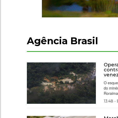
Agência Brasil
Opera
contr
vene
O esque
do miné
Roraima
13:48 -