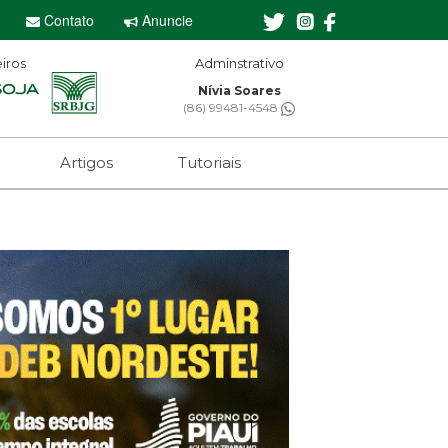
Contato
Anuncie
iros
Adminstrativo
Nívia Soares
(86) 99481-4548
Artigos
Tutoriais