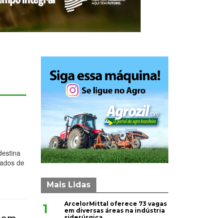
destina
cados de
Mais Lidas
ArcelorMittal oferece 73 vagas
1
em diversas áreas na indústria
siderúrgica