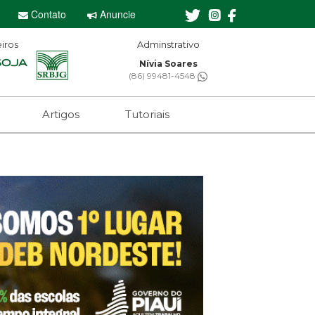
Contato
Anuncie
iros
Adminstrativo
Nívia Soares
(86) 99481-4548
Artigos
Tutoriais