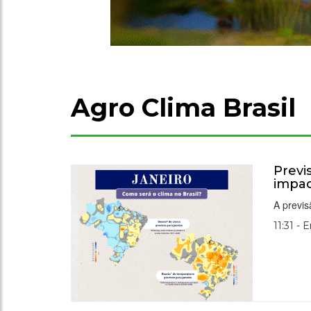
Agro Clima Brasil
Previ
impac
A previ
11:31 - 