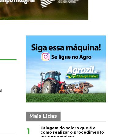
ul
Mais Lidas
Calagem do solo: o que é e
1
como realizar o procedimento
no agronegócio