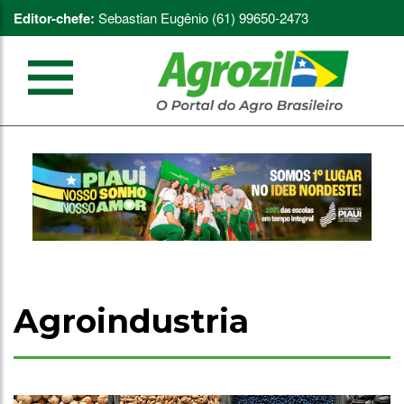
Editor-chefe:
Sebastian Eugênio (61) 99650-2473
Agroindustria