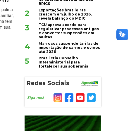
Pará
BRICS
e palma
Exportações brasileiras
2
crescem em julho de 2026,
amiliar,
revela balanço do MDIC
ama tem
TCU aprova acordo para
3
em sua
regularizar processos antigos
e converter suspensões em
multas
Marrocos suspende tarifas de
4
importação de carnes e ovinos
até 2026
Brasil cria Conselho
5
Interministerial para
fortalecer sua soberania
Redes Sociais
Siga-nos!