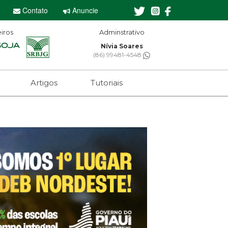
Contato
Anuncie
iros
Adminstrativo
Nívia Soares
(86) 99481-4548
Artigos
Tutoriais