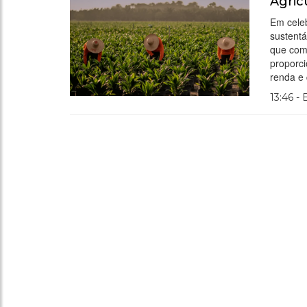
Agric
Em celeb
sustentá
que com
proporci
renda e
13:46 -