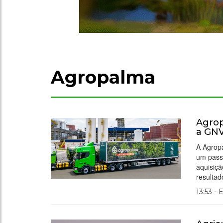
Agropalma
Agrop
a GN
A Agropa
um pass
aquisiç
resulta
13:53 - 