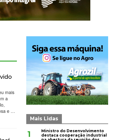
vido
eu mais
om a
lo,
resa e …
Mais Lidas
Ministro do Desenvolvimento
1
destaca cooperação industrial
na abertura da reunião dos