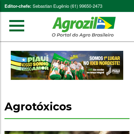
Editor-chefe:
Sebastian Eugênio (61) 99650-2473
Agrotóxicos