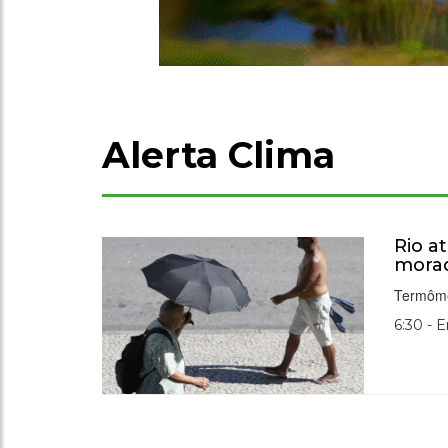
Alerta Clima
Rio a
morad
Termôme
6:30 - 