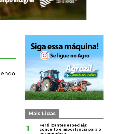
ndendo
Mais Lidas
Fertilizantes especiais:
1
conceito e importância para o
agronegócio