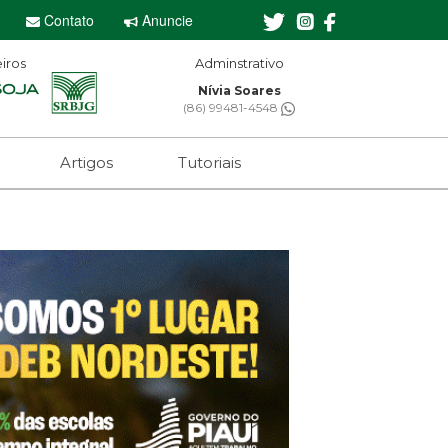
Contato
Anuncie
iros
Adminstrativo
Nívia Soares
(86) 99481-4548
Artigos
Tutoriais