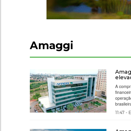
Amaggi
Amagg
eleva
A compr
financei
operação
brasileir
11:47 - 