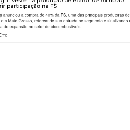
i investe na produção de etanol de milho ao
rir participação na FS
i anunciou a compra de 40% da FS, uma das principais produtoras de
o em Mato Grosso, reforçando sua entrada no segmento e sinalizando
ia de expansão no setor de biocombustíveis.
 Em: