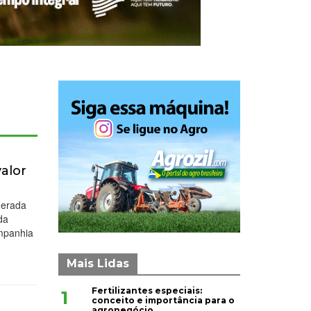
valor
derada
da
ompanhia
Mais Lidas
Fertilizantes especiais:
1
conceito e importância para o
agronegócio