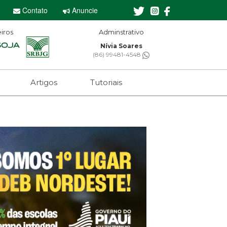
Contato
Anuncie
iros
Adminstrativo
Nívia Soares
(86) 99481-4548
Artigos
Tutoriais