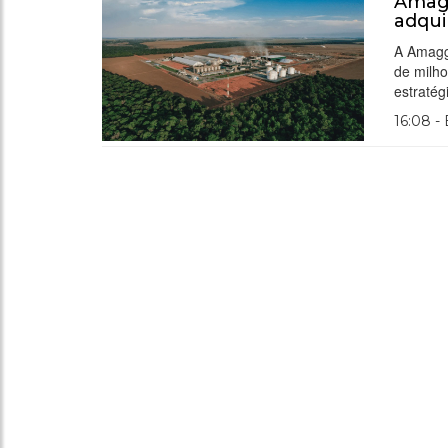
Amagg
adqui
A Amagg
de milh
estratég
16:08 -