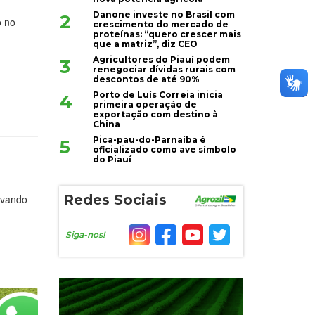
Danone investe no Brasil com
2
o no
crescimento do mercado de
proteínas: “quero crescer mais
que a matriz”, diz CEO
Agricultores do Piauí podem
3
renegociar dívidas rurais com
descontos de até 90%
Porto de Luís Correia inicia
4
primeira operação de
exportação com destino à
China
Pica-pau-do-Parnaíba é
5
oficializado como ave símbolo
do Piauí
Redes Sociais
rvando
Siga-nos!