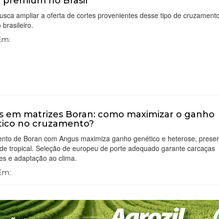
 premium no Brasil
usca ampliar a oferta de cortes provenientes desse tipo de cruzament
brasileiro.
 Em:
 em matrizes Boran: como maximizar o ganho
ico no cruzamento?
nto de Boran com Angus maximiza ganho genético e heterose, prese
ade tropical. Seleção de europeu de porte adequado garante carcaças
es e adaptação ao clima.
 Em: