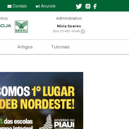
Contato
Anuncie
iros
Adminstrativo
Nívia Soares
(86) 99481-4548
Artigos
Tutoriais