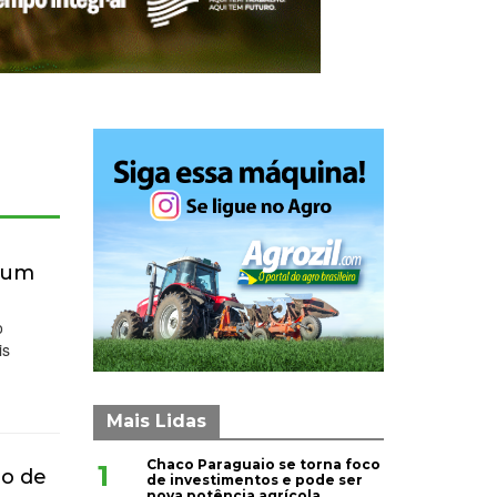
mium
o
is
Mais Lidas
Chaco Paraguaio se torna foco
1
do de
de investimentos e pode ser
nova potência agrícola