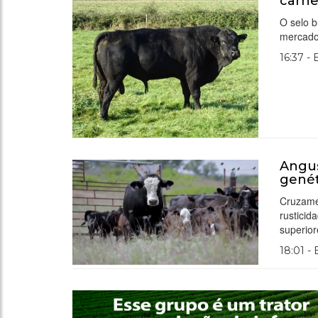
carne
O selo b
mercado 
16:37 -
Angus
genét
Cruzame
rusticid
superior
18:01 -