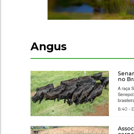
Angus
Senan
no Bra
A raça 
Senepol,
brasilei
8:40 - 
Assoc