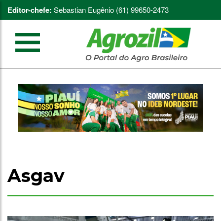
Editor-chefe:
Sebastian Eugênio (61) 99650-2473
Asgav