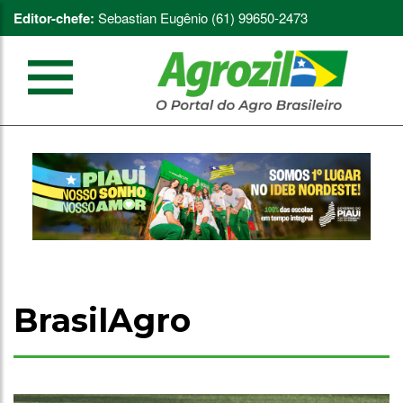
Editor-chefe:
Sebastian Eugênio (61) 99650-2473
BrasilAgro