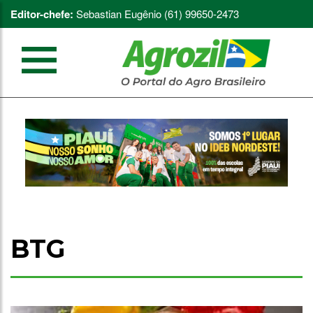
Editor-chefe:
Sebastian Eugênio (61) 99650-2473
BTG