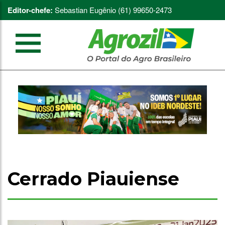
Editor-chefe:
Sebastian Eugênio (61) 99650-2473
Cerrado Piauiense