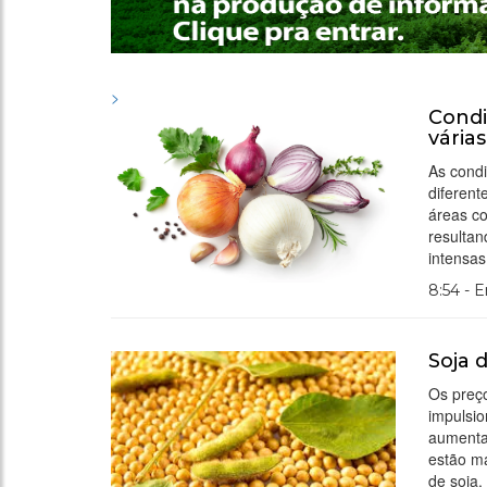
>
Condi
vária
As condi
diferent
áreas c
resultan
intensa
8:54 - 
Soja 
Os preç
impulsio
aumenta
estão ma
de soja.