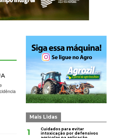
UA
e
cidência
Mais Lidas
Cuidados para evitar
1
intoxicação por defensivos
agrícolas na aplicação