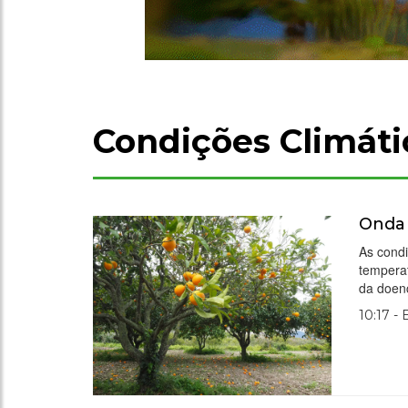
Condições Climáti
Onda 
As condi
temperat
da doen
10:17 -