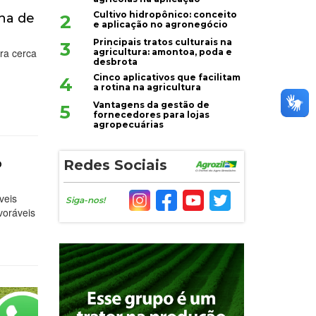
Cultivo hidropônico: conceito
2
ha de
e aplicação no agronegócio
Principais tratos culturais na
3
ra cerca
agricultura: amontoa, poda e
desbrota
Cinco aplicativos que facilitam
4
a rotina na agricultura
Vantagens da gestão de
5
fornecedores para lojas
agropecuárias
o
Redes Sociais
veis
Siga-nos!
voráveis