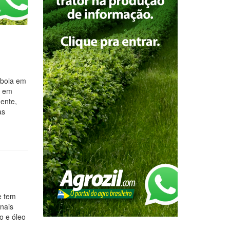
ebola em
e em
ente,
as
e tem
nais
o e óleo