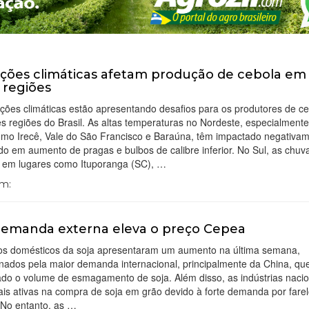
ções climáticas afetam produção de cebola em
s regiões
ções climáticas estão apresentando desafios para os produtores de c
es regiões do Brasil. As altas temperaturas no Nordeste, especialment
omo Irecê, Vale do São Francisco e Baraúna, têm impactado negativam
do em aumento de pragas e bulbos de calibre inferior. No Sul, as chuv
s em lugares como Ituporanga (SC), …
Em:
demanda externa eleva o preço Cepea
os domésticos da soja apresentaram um aumento na última semana,
nados pela maior demanda internacional, principalmente da China, qu
do o volume de esmagamento de soja. Além disso, as indústrias nacio
is ativas na compra de soja em grão devido à forte demanda por farel
 No entanto, as …