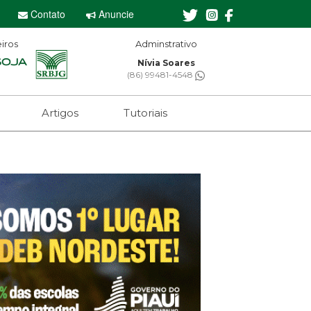
Contato
Anuncie
iros
Adminstrativo
Nívia Soares
(86) 99481-4548
Artigos
Tutoriais