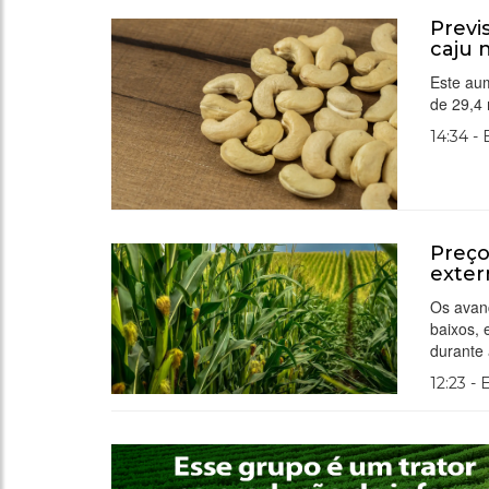
Previ
caju 
Este aum
de 29,4 
14:34 -
Preço
exter
Os avan
baixos, 
durante
12:23 -