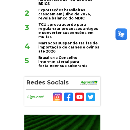
BRICS
Exportações brasileiras
2
crescem em julho de 2026,
revela balanço do MDIC
TCU aprova acordo para
3
regularizar processos antigos
e converter suspensões em
multas
Marrocos suspende tarifas de
4
importação de carnes e ovinos
até 2026
Brasil cria Conselho
5
Interministerial para
fortalecer sua soberania
Redes Sociais
Siga-nos!