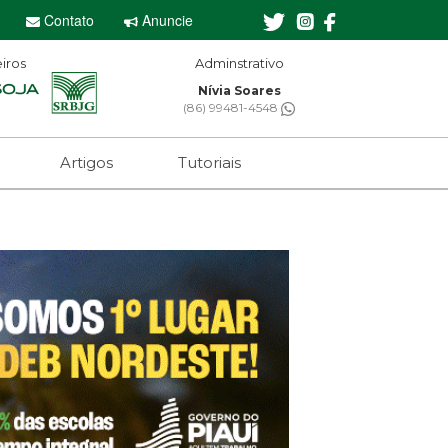
Contato
Anuncie
iros
Adminstrativo
Nívia Soares
(86) 99481-4548
Artigos
Tutoriais