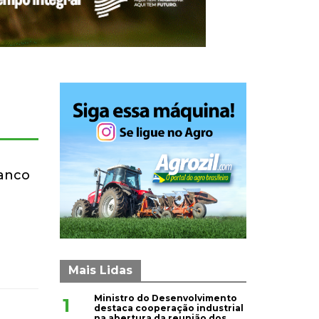
ranco
Mais Lidas
Ministro do Desenvolvimento
1
destaca cooperação industrial
na abertura da reunião dos