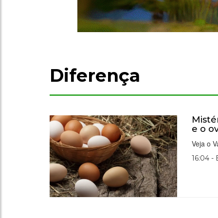
Diferença
Misté
e o o
Veja o Va
16:04 -