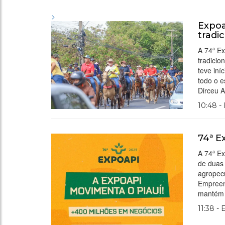
>
Expoa
tradi
A 74ª E
tradicio
teve iní
todo o e
Dirceu 
10:48 -
74ª E
A 74ª Ex
de duas
agropecu
Empreen
mantém a
11:38 -