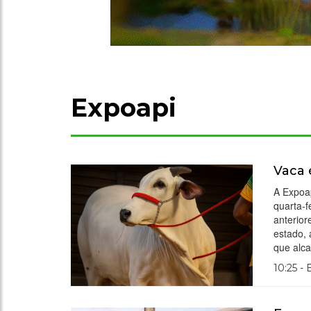
Expoapi
Vaca 
A Expoap
quarta-f
anterior
estado, 
que alc
10:25 -