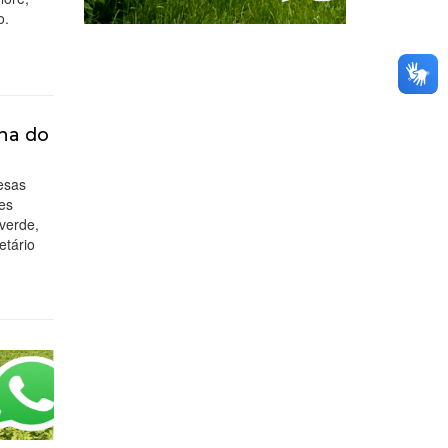
o.
ha do
resas
es
verde,
etário