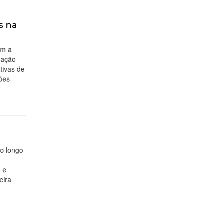
s na
om a
tração
tivas de
ções
ao longo
o e
eira