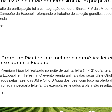
da JM é eleita Melhor Expositor da Expoapi 202
alto da participação foi a consagração do touro Shakal FIV da JM com
Campeão da Expoapi, reforçando o trabalho de seleção genética dese
zenda
Em:
o Premium Piauí reúne melhor da genética leite
ense durante Expoapi
 Premium Piauí foi realizado na noite de quinta-feira (11/12) durante a
a Expoapi, em Teresina. O evento reuniu animais das raças Gir e Giro
tados pelas fazendas JM e Olho D’Água dos Ipês, com foco na oferta 
 voltada à pecuária leiteira. Os exemplares levados à pista são result
 Em: