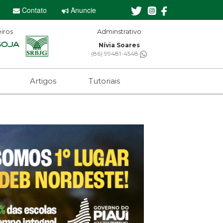
Contato
Anuncie
iros
Editor-chefe
Sebastian Eugênio
(61) 99650-2473
Artigos
Tutoriais