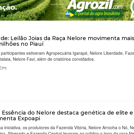
de: Leilão Joias da Raça Nelore movimenta mai
milhões no Piauí
 participantes estiveram Agropecuária Igarapé, Nelore Liberdade, Fa
talaia, Nelore Favi, além de criatórios convidados.
 Em:
o Essência do Nelore destaca genética de elite e
menta Expoapi
a iniciativa, os produtores da Fazenda Vitória, Nelore Arrocha o Nó, N
no, Silverado e Fazenda Central levaram ao público o topo da raça Ne