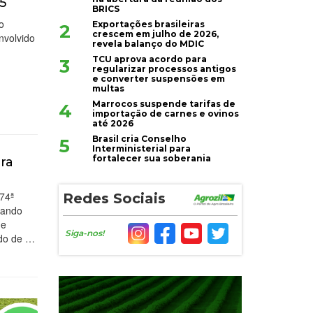
5
BRICS
o
Exportações brasileiras
2
crescem em julho de 2026,
nvolvido
revela balanço do MDIC
TCU aprova acordo para
3
regularizar processos antigos
e converter suspensões em
multas
Marrocos suspende tarifas de
4
importação de carnes e ovinos
até 2026
Brasil cria Conselho
5
Interministerial para
fortalecer sua soberania
ira
 74ª
Redes Sociais
lando
de
Siga-nos!
ado de …