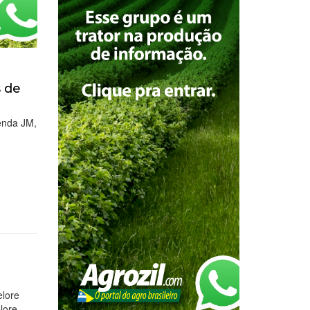
s de
zenda JM,
elore
lore,