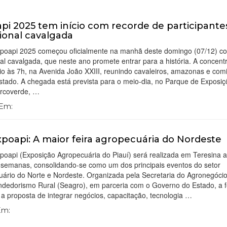
pi 2025 tem início com recorde de participante
cional cavalgada
xpoapi 2025 começou oficialmente na manhã deste domingo (07/12) c
nal cavalgada, que neste ano promete entrar para a história. A concen
cio às 7h, na Avenida João XXIII, reunindo cavaleiros, amazonas e comi
stado. A chegada está prevista para o meio-dia, no Parque de Exposi
Arcoverde, …
 Em:
xpoapi: A maior feira agropecuária do Nordeste
poapi (Exposição Agropecuária do Piauí) será realizada em Teresina 
 semanas, consolidando-se como um dos principais eventos do setor
ário do Norte e Nordeste. Organizada pela Secretaria do Agronegóci
dedorismo Rural (Seagro), em parceria com o Governo do Estado, a f
 proposta de integrar negócios, capacitação, tecnologia …
 Em: