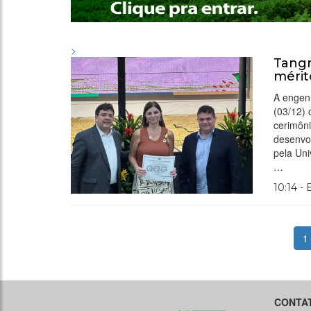
>
Tangr
mérit
A engen
(03/12)
cerimôn
desenvo
pela Un
…
10:14 -
1
CONTA