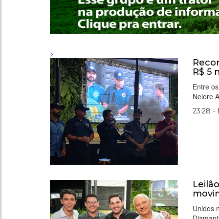
>
Recor
R$ 5 
Entre os
Nelore A
23:28 -
Leilã
movi
Unidos n
Diamanti