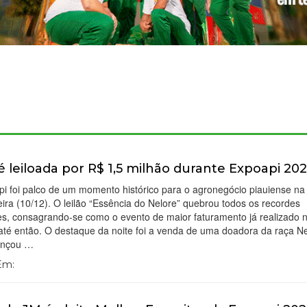
é leiloada por R$ 1,5 milhão durante Expoapi 20
i foi palco de um momento histórico para o agronegócio piauiense na 
eira (10/12). O leilão “Essência do Nelore” quebrou todos os recordes
es, consagrando-se como o evento de maior faturamento já realizado 
até então. O destaque da noite foi a venda de uma doadora da raça Ne
ançou …
 Em: