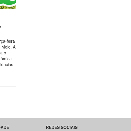
o
ça-feira
 Melo. A
ra o
nômica
iências
DADE
REDES SOCIAIS