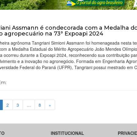
iani Assmann é condecorada com a Medalha d
o agropecuário na 73° Expoapi 2024
heira agrônoma Tangriani Simioni Assmann foi homenageada nesta ter
 com a Medalha Estadual do Mérito Agropecuário João Mendes Olímpio
ia ocorreu durante a Expoapi 2024, reconhecendo sua contribuição pa
lvimento e a inovação no agronegócio. Formada em Engenharia Agro
iversidade Federal do Paraná (UFPR), Tangriani possui mestrado em C
 Em:
2
3
…
8
»
TO
INSTITUCIONAL
PRIVACI