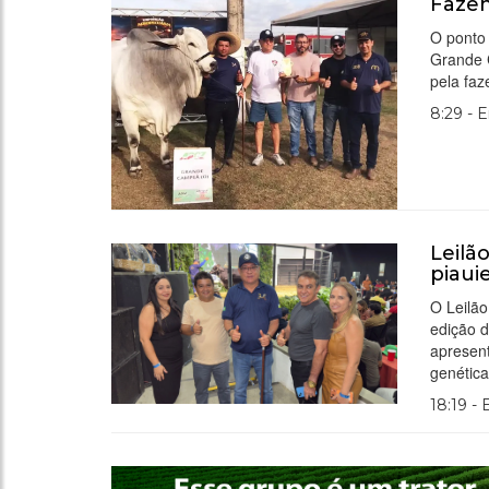
Fazen
O ponto 
Grande 
pela fa
8:29 - 
Leilã
piaui
O Leilão
edição d
apresen
genética
18:19 -