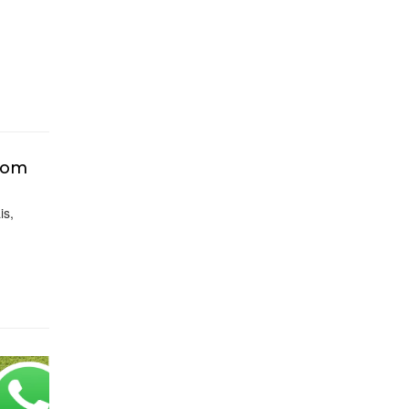
 com
is,