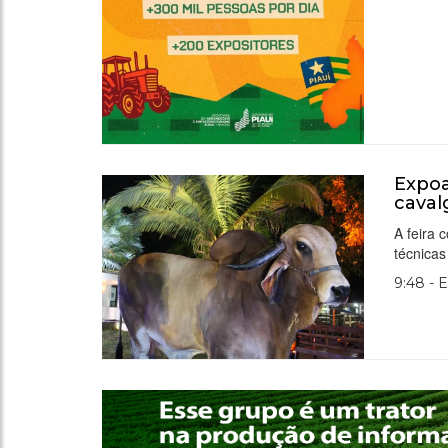
Expoa
caval
A feira 
técnicas
9:48 - 