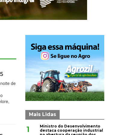
25
noite de
no
lore,
Mais Lidas
Ministro do Desenvolvimento
1
destaca cooperação industrial
na abertura da reunião dos