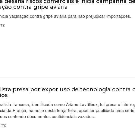
a desafia riscos comerciais e inicia campanha d
ação contra gripe aviária
nicia vacinação contra gripe aviária para não prejudicar importações.
Em:
lista presa por expor uso de tecnologia contra c
ios
alista francesa, identificada como Ariane Lavrilleux, foi presa e interr
ícia da França, na noite desta terça-feira, após ter publicado uma série
gens contendo documentos confidenciais vazados.
 Em: