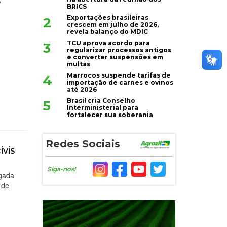
e
BRICS
Exportações brasileiras
2
crescem em julho de 2026,
revela balanço do MDIC
TCU aprova acordo para
3
regularizar processos antigos
e converter suspensões em
multas
Marrocos suspende tarifas de
4
importação de carnes e ovinos
até 2026
Brasil cria Conselho
5
Interministerial para
fortalecer sua soberania
Redes Sociais
ivis
Siga-nos!
ogada
 de