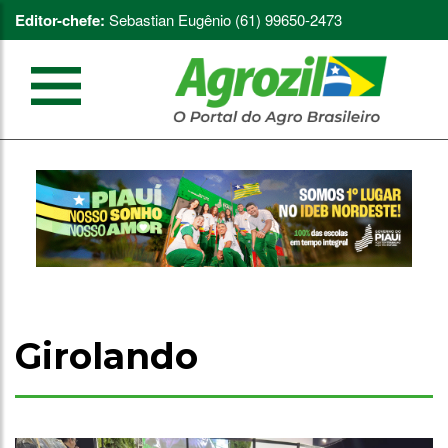
Editor-chefe:
Sebastian Eugênio (61) 99650-2473
Girolando